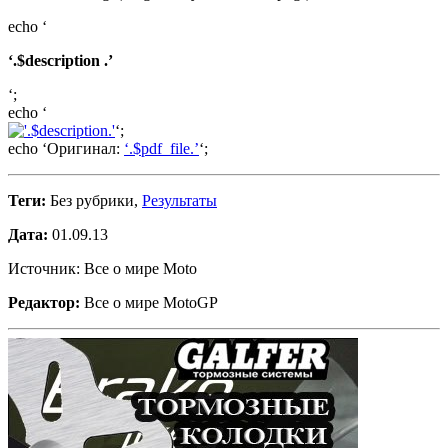
echo ‘
‘.$description .’
‘;
echo ‘
‘;
echo ‘Оригинал:
‘.$pdf_file.’
‘;
Теги:
Без рубрики,
Результаты
Дата:
01.09.13
Источник: Все о мире Moto
Редактор:
Все о мире MotoGP