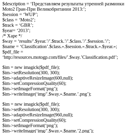
$description = ‘Представляем результаты утренней разминки
Moto2 Гран-При Великобритании 2013:’;
$session = ‘WUP’;
$class = ‘Moto2’;
$track = ‘GBR’;
$year= ‘2013’;
/* Харе */
$way = ‘results/’.$year.’/’.$track.’/’.$class.’/’.$session.’/’;
$name = ‘Classification’.$class.».$session.».$track.».$year.»;
$pdf_file =
‘http://resources.motogp.com/files/’.$way.’Classification.pdf’;
$im = new imagick($pdf_file);
$im->setResolution(300, 300);
$im->adaptiveResizeImage(600,null);
$im->setCompressionQuality(60);
$im->setImageFormat(‘png’);
$im->writeImage(‘img/’.$way.».$name.’.png’);
$im = new imagick($pdf_file);
$im->setResolution(300, 300);
$im->adaptiveResizeImage(960,null);
$im->setCompressionQuality(60);
$im->setImageFormat(‘png’);
$im->writeImage(‘img/’.$way.».$name.’2.png’);