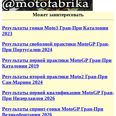
Может заинтересовать
Результаты гонки Moto3 Гран-При Каталонии
2023
Результаты свободной практики MotoGP Гран-
При Португалии 2024
Результаты первой практики MotoGP Гран-При
Каталонии 2019
Результаты второй практики Moto2 Гран-При
Сан-Марино 2024
Результаты первой квалификации MotoGP Гран-
При Нидерландов 2026
Результаты спринт-гонки MotoGP Гран-При
Великобритании 2026