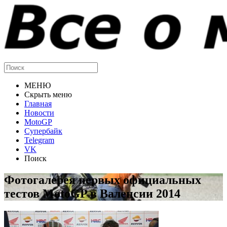
МЕНЮ
Скрыть меню
Главная
Новости
MotoGP
Супербайк
Telegram
VK
Поиск
Фотогалерея первых официальных
тестов MotoGP в Валенсии 2014