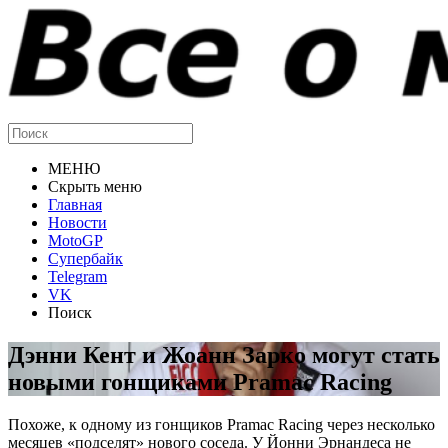
МЕНЮ
Скрыть меню
Главная
Новости
MotoGP
Супербайк
Telegram
VK
Поиск
Дэнни Кент и Жоанн Зарко могут стать
новыми гонщиками Pramac Racing
Похоже, к одному из гонщиков Pramac Racing через несколько
месяцев «подселят» нового соседа. У Йонни Эрнандеса не