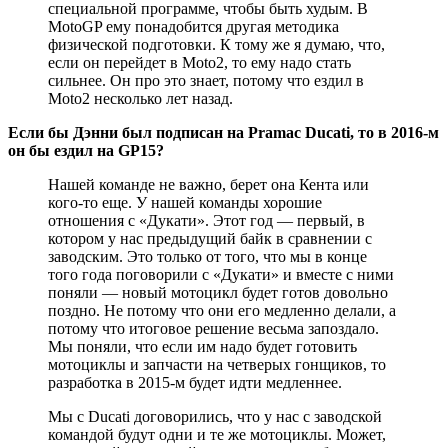
специальной программе, чтобы быть худым. В
MotoGP ему понадобится другая методика
физической подготовки. К тому же я думаю, что,
если он перейдет в Moto2, то ему надо стать
сильнее. Он про это знает, потому что ездил в
Moto2 несколько лет назад.
Если бы Дэнни был подписан на Pramac Ducati, то в 2016-м
он бы ездил на GP15?
Нашей команде не важно, берет она Кента или
кого-то еще. У нашей команды хорошие
отношения с «Дукати». Этот год — первый, в
котором у нас предыдущий байк в сравнении с
заводским. Это только от того, что мы в конце
того года поговорили с «Дукати» и вместе с ними
поняли — новый мотоцикл будет готов довольно
поздно. Не потому что они его медленно делали, а
потому что итоговое решение весьма запоздало.
Мы поняли, что если им надо будет готовить
мотоциклы и запчасти на четверых гонщиков, то
разработка в 2015-м будет идти медленнее.
Мы с Ducati договорились, что у нас с заводской
командой будут одни и те же мотоциклы. Может,