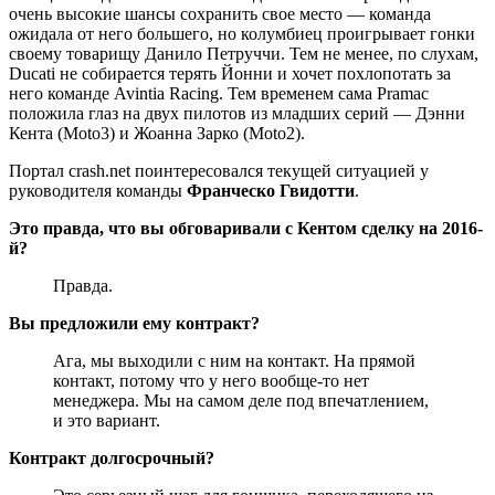
очень высокие шансы сохранить свое место — команда
ожидала от него большего, но колумбиец проигрывает гонки
своему товарищу Данило Петруччи. Тем не менее, по слухам,
Ducati не собирается терять Йонни и хочет похлопотать за
него команде Avintia Racing. Тем временем сама Pramac
положила глаз на двух пилотов из младших серий — Дэнни
Кента (Moto3) и Жоанна Зарко (Moto2).
Портал crash.net поинтересовался текущей ситуацией у
руководителя команды
Франческо Гвидотти
.
Это правда, что вы обговаривали с Кентом сделку на 2016-
й?
Правда.
Вы предложили ему контракт?
Ага, мы выходили с ним на контакт. На прямой
контакт, потому что у него вообще-то нет
менеджера. Мы на самом деле под впечатлением,
и это вариант.
Контракт долгосрочный?