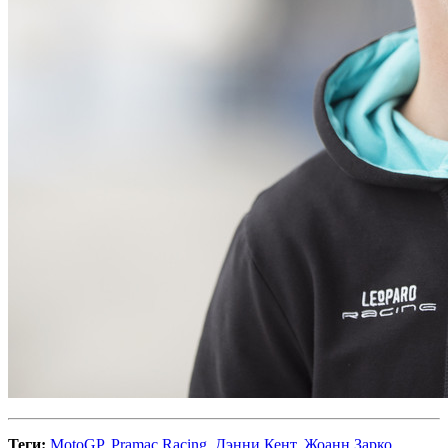
Теги:
MotoGP
,
Pramac Racing
,
Дэнни Кент
,
Жоанн Зарко
,