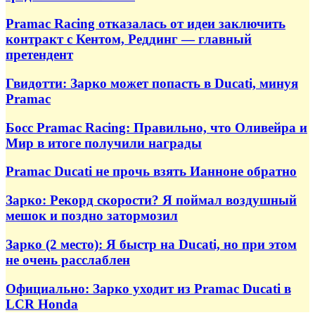
Pramac Racing отказалась от идеи заключить
контракт с Кентом, Реддинг — главный
претендент
Гвидотти: Зарко может попасть в Ducati, минуя
Pramac
Босс Pramac Racing: Правильно, что Оливейра и
Мир в итоге получили награды
Pramac Ducati не прочь взять Ианноне обратно
Зарко: Рекорд скорости? Я поймал воздушный
мешок и поздно затормозил
Зарко (2 место): Я быстр на Ducati, но при этом
не очень расслаблен
Официально: Зарко уходит из Pramac Ducati в
LCR Honda