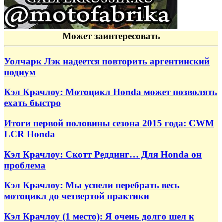
Может заинтересовать
Уолчарк Лэк надеется повторить аргентинский
подиум
Кэл Крачлоу: Мотоцикл Honda может позволять
ехать быстро
Итоги первой половины сезона 2015 года: CWM
LCR Honda
Кэл Крачлоу: Скотт Реддинг… Для Honda он
проблема
Кэл Крачлоу: Мы успели перебрать весь
мотоцикл до четвертой практики
Кэл Крачлоу (1 место): Я очень долго шел к