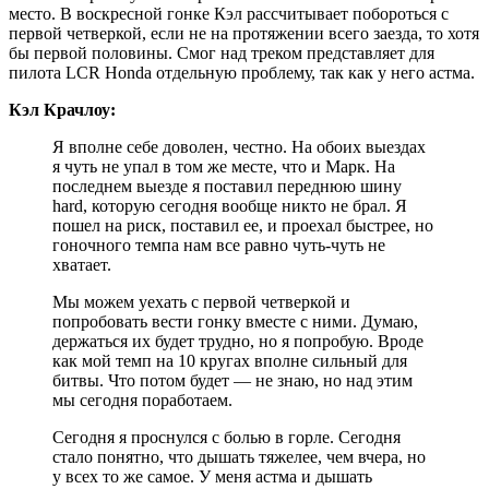
место. В воскресной гонке Кэл рассчитывает побороться с
первой четверкой, если не на протяжении всего заезда, то хотя
бы первой половины. Смог над треком представляет для
пилота LCR Honda отдельную проблему, так как у него астма.
Кэл Крачлоу:
Я вполне себе доволен, честно. На обоих выездах
я чуть не упал в том же месте, что и Марк. На
последнем выезде я поставил переднюю шину
hard, которую сегодня вообще никто не брал. Я
пошел на риск, поставил ее, и проехал быстрее, но
гоночного темпа нам все равно чуть-чуть не
хватает.
Мы можем уехать с первой четверкой и
попробовать вести гонку вместе с ними. Думаю,
держаться их будет трудно, но я попробую. Вроде
как мой темп на 10 кругах вполне сильный для
битвы. Что потом будет — не знаю, но над этим
мы сегодня поработаем.
Сегодня я проснулся с болью в горле. Сегодня
стало понятно, что дышать тяжелее, чем вчера, но
у всех то же самое. У меня астма и дышать