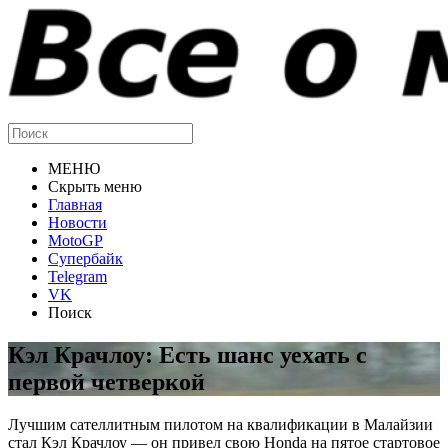
МЕНЮ
Скрыть меню
Главная
Новости
MotoGP
Супербайк
Telegram
VK
Поиск
Кэл Крачлоу: Есть шанс уехать с
первой четверкой
Лучшим сателлитным пилотом на квалификации в Малайзии
стал Кэл Крачлоу — он привел свою Honda на пятое стартовое