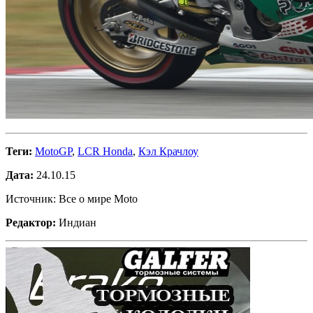
Теги:
MotoGP
,
LCR Honda
,
Кэл Крачлоу
Дата:
24.10.15
Источник: Все о мире Moto
Редактор:
Индиан