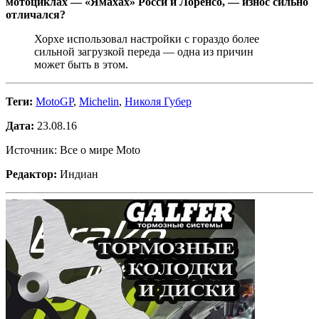
мотоциклах — «Ямахах» Росси и Лоренсо, — износ сильно
отличался?
Хорхе использовал настройки с гораздо более
сильной загрузкой переда — одна из причин
может быть в этом.
Теги:
MotoGP
,
Michelin
,
Николя Губер
Дата:
23.08.16
Источник: Все о мире Moto
Редактор:
Индиан