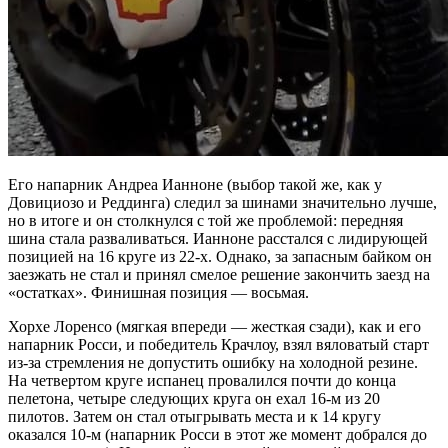
Его напарник Андреа Ианноне (выбор такой же, как у
Довициозо и Реддинга) следил за шинами значительно лучше,
но в итоге и он столкнулся с той же проблемой: передняя
шина стала разваливаться. Ианноне расстался с лидирующей
позицией на 16 круге из 22-х. Однако, за запасным байком он
заезжать не стал и принял смелое решение закончить заезд на
«остатках». Финишная позиция — восьмая.
Хорхе Лоренсо (мягкая впереди — жесткая сзади), как и его
напарник Росси, и победитель Крачлоу, взял вяловатый старт
из-за стремления не допустить ошибку на холодной резине.
На четвертом круге испанец провалился почти до конца
пелетона, четыре следующих круга он ехал 16-м из 20
пилотов. Затем он стал отыгрывать места и к 14 кругу
оказался 10-м (напарник Росси в этот же момент добрался до