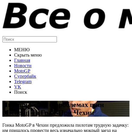
МЕНЮ
Скрыть меню
Главная
Новости
MotoGP
Супербайк
Telegram
VK
Поиск
Николя Губер о проблемах шин
Michelin на Гран-При Чехии
Гонка MotoGP в Чехии предложила пилотам трудную задачку:
им пришлось провести весь изначально мокрый заезд на