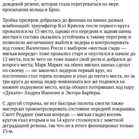
дождевой резине, которая стала перегреваться по мере
просыхания кольца в Брно.
Тройка призеров добралась до финиша на шинах разных
комбинаций: триумфатор Кэл Крачлоу после первого круга
провалился на 15 место, однако его передняя и задняя шины
жесткого состава оказались устойчивы к такому перегреву и
позволили англичанину выйти в лидеры и контролировать
ход гонки; Валентино Росси с выбором «жесткая сзади —
мягкая впереди» тоже провалил старт и опустился в начале до
12 места, после чего он тоже нашел свой ритм и добрался до
второго места; Марк Маркес на обеих мягких шинах сделал
по-своему — он закончил лидером первый круг, но
постепенно стал терять позиции и упал до пятого места, но за
три круга до конца лидер чемпионата все же поднялся на
нижнее подиумное место, когда обошел потерявших ход пару
«Дукати» Андреа Ианноне и Эктора Барберы.
С другой стороны, не все быстрые пилоты смогли также
мастерски проконтролировать состояние передней покрышки.
Скотт Реддинг (мягкая впереди — мягкая сзади) восемь
кругов ехал вторым и на 14 круге столкнулся с заметной
деградацией резины, так что он в итоге финишировал только
15-м.