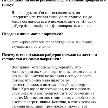
Не слишком ли было рискованно для Ианноне продолжать
гонку?
Я так не думаю. Он мог остановиться, он
наверняка испытывал сильную вибрацию, но до
конца оставалось всего несколько кругов. Ни один
райдер бы не выбрал не финишировать в гонке.
Передняя шина могла взорваться?
Нет, каркас остался неповрежденным. Динамика
ухудшалась постепенно.
Почему всего несколько райдеров поехали на жестком
составе той же самой покрышки?
Во-первых, хотелось бы подчеркнуть, что
конструкции двух шин идентичны, только составы
разные. Множество не выбрало жесткую просто
потому, что очень мало пилотов ее
протестировало, и поэтому они ей не доверяли.
Даже Крачлоу ее не тестировал, но он пошел на
риск, зная, что ему придется быть осторожным на
старте. Многое связано с ними и их способностью
быстро прогреть шины. Конечно, в таких условиях
разница небольшая: трек мокрый, можно [все