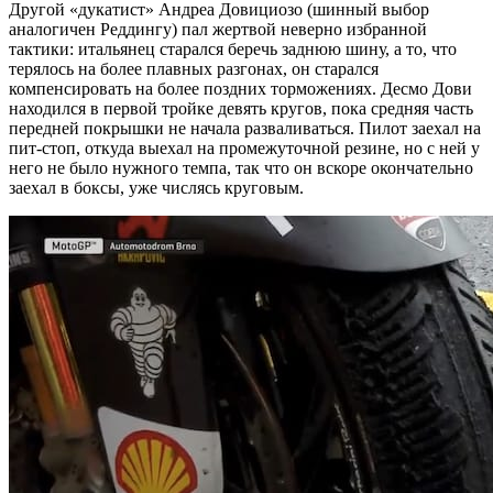
Другой «дукатист» Андреа Довициозо (шинный выбор
аналогичен Реддингу) пал жертвой неверно избранной
тактики: итальянец старался беречь заднюю шину, а то, что
терялось на более плавных разгонах, он старался
компенсировать на более поздних торможениях. Десмо Дови
находился в первой тройке девять кругов, пока средняя часть
передней покрышки не начала разваливаться. Пилот заехал на
пит-стоп, откуда выехал на промежуточной резине, но с ней у
него не было нужного темпа, так что он вскоре окончательно
заехал в боксы, уже числясь круговым.