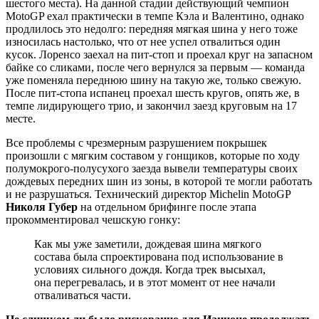
шестого места). На данной стадии действующий чемпион
MotoGP ехал практически в темпе Кэла и Валентино, однако
продлилось это недолго: передняя мягкая шина у него тоже
износилась настолько, что от нее успел отвалиться один
кусок. Лоренсо заехал на пит-стоп и проехал круг на запасном
байке со сликами, после чего вернулся за первым — команда
уже поменяла переднюю шину на такую же, только свежую.
После пит-стопа испанец проехал шесть кругов, опять же, в
темпе лидирующего трио, и закончил заезд круговым на 17
месте.
Все проблемы с чрезмерным разрушением покрышек
произошли с мягким составом у гонщиков, которые по ходу
полумокрого-полусухого заезда вывели температуры своих
дождевых передних шин из зоны, в которой те могли работать
и не разрушаться. Технический директор Michelin MotoGP
Николя Губер
на отдельном брифинге после этапа
прокомментировал чешскую гонку:
Как мы уже заметили, дождевая шина мягкого
состава была спроектирована под использование в
условиях сильного дождя. Когда трек высыхал,
она перегревалась, и в этот момент от нее начали
отваливаться части.