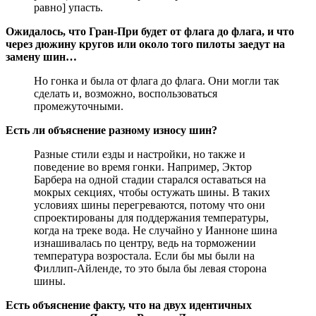
равно] упасть.
Ожидалось, что Гран-При будет от флага до флага, и что
через дюжину кругов или около того пилоты заедут на
замену шин…
Но гонка и была от флага до флага. Они могли так
сделать и, возможно, воспользоваться
промежуточными.
Есть ли объяснение разному износу шин?
Разные стили езды и настройки, но также и
поведение во время гонки. Например, Эктор
Барбера на одной стадии старался оставаться на
мокрых секциях, чтобы остужать шины. В таких
условиях шины перегреваются, потому что они
спроектированы для поддержания температуры,
когда на треке вода. Не случайно у Ианноне шина
изнашивалась по центру, ведь на торможении
температура возростала. Если бы мы были на
Филлип-Айленде, то это была бы левая сторона
шины.
Есть объяснение факту, что на двух идентичных