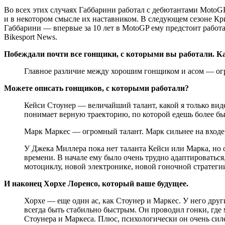
Во всех этих случаях Габбарини работал с дебютантами MotoGP
и в некотором смысле их наставником. В следующем сезоне Крис
Габбарини — впервые за 10 лет в MotoGP ему предстоит работа
Bikesport News.
Побеждали почти все гонщики, с которыми вы работали. Ка
Главное различие между хорошим гонщиком и асом — ог
Можете описать гонщиков, с которыми работали?
Кейси Стоунер — величайший талант, какой я только виде
понимает верную траекторию, по которой едешь более быс
Марк Маркес — огромный талант. Марк сильнее на входе 
У Джека Миллера пока нет таланта Кейси или Марка, но о
времени. В начале ему было очень трудно адаптироваться
мотоциклу, новой электронике, новой гоночной стратегии
И наконец Хорхе Лоренсо, который ваше будущее.
Хорхе — еще один ас, как Стоунер и Маркес. У него други
всегда быть стабильно быстрым. Он проводил гонки, где 
Стоунера и Маркеса. Плюс, психологически он очень силе