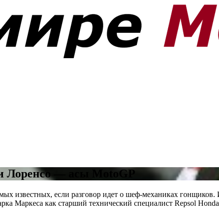
 и Лоренсо — асы MotoGP
мых известных, если разговор идет о шеф-механиках гонщиков. 
Марка Маркеса как старший технический специалист Repsol Honda