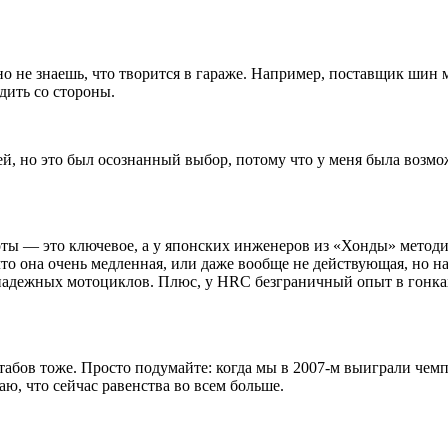
о не знаешь, что творится в гараже. Например, поставщик шин м
дить со стороны.
ей, но это был осознанный выбор, потому что у меня была возм
ты — это ключевое, а у японских инженеров из «Хонды» методик
что она очень медленная, или даже вообще не действующая, но н
надежных мотоциклов. Плюс, у HRC безграничный опыт в гонках,
абов тоже. Просто подумайте: когда мы в 2007-м выиграли чемп
аю, что сейчас равенства во всем больше.