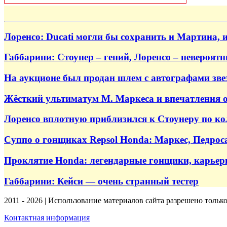
Лоренсо: Ducati могли бы сохранить и Мартина, 
Габбарини: Стоунер – гений, Лоренсо – невероят
На аукционе был продан шлем с автографами зве
Жёсткий ультиматум М. Маркеса и впечатления 
Лоренсо вплотную приблизился к Стоунеру по ко
Суппо о гонщиках Repsol Honda: Маркес, Педрос
Проклятие Honda: легендарные гонщики, карье
Габбарини: Кейси — очень странный тестер
2011 - 2026 | Использование материалов сайта разрешено тольк
Контактная информация