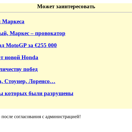
Может заинтересовать
и Маркеса
ный, Маркес – провокатор
зд MotoGP за €255 000
от новой Honda
личеству побед
а, Стоунер, Лоренсо…
ры которых были разрушены
о после согласования с администрацией!