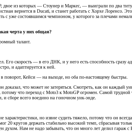
, двое из которых — Стоунер и Маркес, — выиграли по два титул
тиан вернется в Ducati, и станет работать с Хорхе Лоренсо. Это
ть с уже состоявшимся чемпионом, у которого за плечами немал
кая черта у них общая?
ромный талант.
л. Его скорость — в его ДНК, и у него есть способность сразу 
тро, и адаптируется к ней.
в поворот, Кейси — на выходе, но оба по-настоящему быстры.
н доказал, что может не затеряться. Смотреть, как он каждый у
, потому что переход с Moto3 к MotoGP огромен. Самой трудной
, и сборе всего воедино на гоночном уик-энде.
е характеристики, но извне судить тяжело, потому что он всегд
мог 20 кругов держать стабильно высокий темп, сбрасывая только
н духом. Нам не надо забывать, что он много лет делил гараж с 