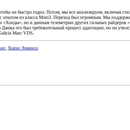
чтобы он быстро ездил. Потом, мы все анализируем, включая ст
с опытом из класса Moto3. Переход был огромным. Мы поддержив
и «Хонды», но и данным телеметрии других сильных райдеров «
Джека это был требовательный процесс адаптации, но он учился
Galicia Marc VDS.
кес
,
Хорхе Лоренсо