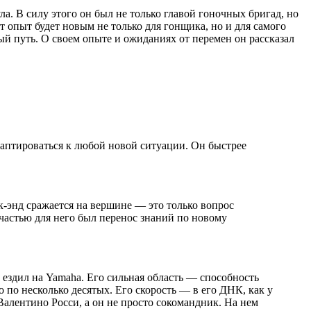
а. В силу этого он был не только главой гоночных бригад, но
т опыт будет новым не только для гонщика, но и для самого
ый путь. О своем опыте и ожиданиях от перемен он рассказал
адаптироваться к любой новой ситуации. Он быстрее
ик-энд сражается на вершине — это только вопрос
 частью для него был перенос знаний по новому
а ездил на Yamaha. Его сильная область — способность
 по несколько десятых. Его скорость — в его ДНК, как у
Валентино Росси, а он не просто сокомандник. На нем