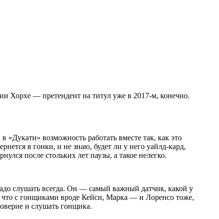
ии Хорхе — претендент на титул уже в 2017-м, конечно.
 в «Дукати» возможность работать вместе так, как это
нется в гонки, и не знаю, будет ли у него уайлд-кард,
нулся после стольких лет паузы, а такое нелегко.
адо слушать всегда. Он — самый важный датчик, какой у
ть, что с гонщиками вроде Кейси, Марка — и Лоренсо тоже,
доверие и слушать гонщика.