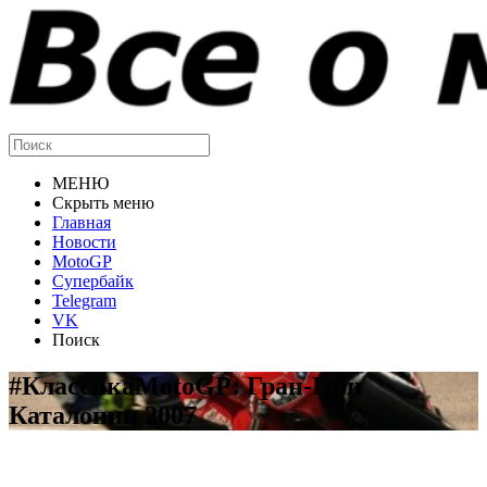
МЕНЮ
Скрыть меню
Главная
Новости
MotoGP
Супербайк
Telegram
VK
Поиск
#КлассикаMotoGP: Гран-При
Каталонии 2007