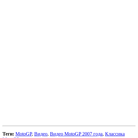
Теги:
MotoGP
,
Видео
,
Видео MotoGP 2007 года
,
Классика