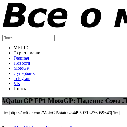
МЕНЮ
Скрыть меню
Главная
Новости
MotoGP
Супербайк
Telegram
VK
Поиск
#QatarGP FP1 MotoGP: Падение Сэма Ло
[tw]https://twitter.com/MotoGP/status/844959713276059649[/tw]