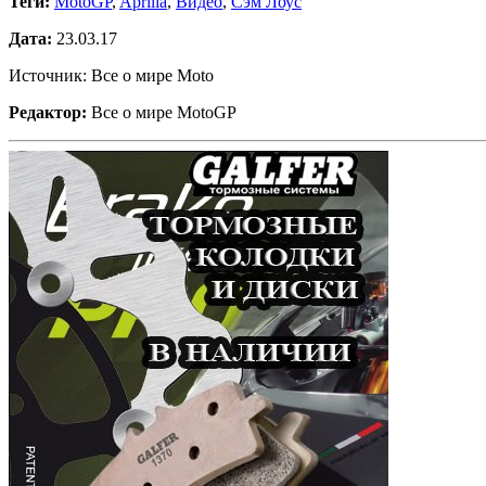
Теги:
MotoGP
,
Aprilia
,
Видео
,
Сэм Лоус
Дата:
23.03.17
Источник: Все о мире Moto
Редактор:
Все о мире MotoGP