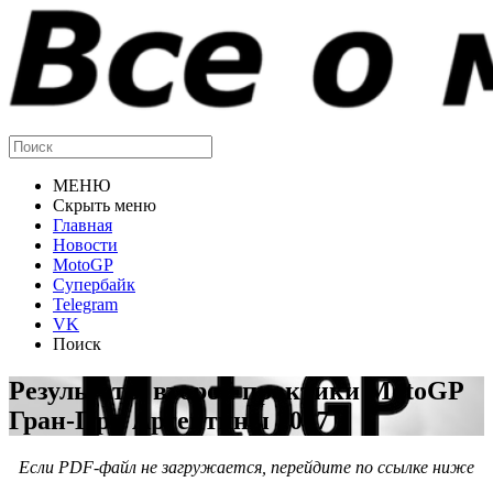
МЕНЮ
Скрыть меню
Главная
Новости
MotoGP
Супербайк
Telegram
VK
Поиск
Результаты второй практики MotoGP
Гран-При Аргентины 2017
Если PDF-файл не загружается, перейдите по ссылке ниже