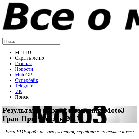
МЕНЮ
Скрыть меню
Главная
Новости
MotoGP
Супербайк
Telegram
VK
Поиск
Результаты первой практики Moto3
Гран-При Америк 2017
Если PDF-файл не загружается, перейдите по ссылке ниже