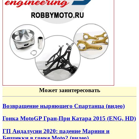
Может заинтересовать
Возвращение ныряющего Спартанца (видео)
Гонка MotoGP Гран-При Катара 2015 (ENG, HD)
ГП Андалусии 2020: падение Марини и
Беццекки в гонке Moto2 (видео)