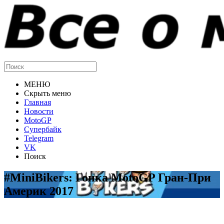
МЕНЮ
Скрыть меню
Главная
Новости
MotoGP
Супербайк
Telegram
VK
Поиск
#MiniBikers: Гонка MotoGP Гран-При
Америк 2017