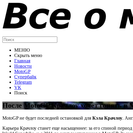
МЕНЮ
Скрыть меню
Главная
Новости
MotoGP
Супербайк
Telegram
VK
Поиск
После MotoGP Крачлоу хочет гонять в 
MotoGP не будет последней остановкой для
Кэла Крачлоу
. Ан
Карьера Крачлоу станет еще насыщеннее: за его спиной период 