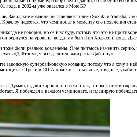
американскими гонками Крачлоу следит давно, и особенно его вн
 года, в 2002-м уже оказался в MotoGP.
аньше. Заводские команды выставляют только Suzuki и Yamaha, 
 Крачлоу надеется, что чемпионат к моменту его появления стан
икогда не говорил, но сейчас буду, потому что это не противоре
бы он вернулся на уровень, когда там был Нил Ходжсон, когда Д
тоже были реально вовлечены. Я не пытаюсь изменить серию, пот
роехать «Дайтону», я всегда хотел выиграть «Дайтону».
ите заводскую супербайковскую команду, потому что я хочу в неё
а мотоцикле. Треки в США похожи — пыльные, трудные, ухабисты
аться. Думаю, ездоки хороши, но нужно так, чтобы к ним возвр
работает. Я побеждал в каждом чемпионате, и планирую побеждать