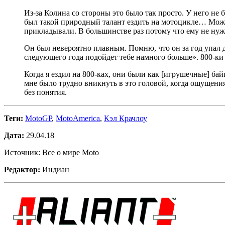
Из-за Колина со стороны это было так просто. У него не б
был такой природный талант ездить на мотоцикле… Может
прикладывали. В большинстве раз потому что ему не нуж
Он был невероятно плавным. Помню, что он за год упал дв
следующего года подойдет тебе намного больше». 800-ки 
Когда я ездил на 800-ках, они были как [игрушечные] байк
мне было трудно вникнуть в это головой, когда ощущения 
без понятия.
Теги:
MotoGP
,
MotoAmerica
,
Кэл Крачлоу
Дата:
29.04.18
Источник: Все о мире Moto
Редактор:
Индиан