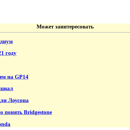
Может заинтересовать
одиум
1 году
чем на GP14
нциал
дди Лоусона
о понять Bridgestone
onda