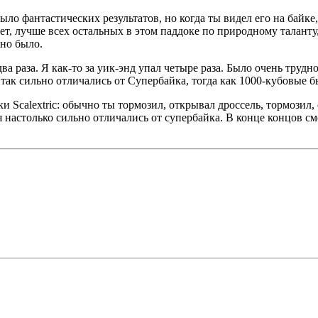
ыло фантастических результатов, но когда ты видел его на байке, 
, лучше всех остальных в этом паддоке по природному таланту,
но было.
а раза. Я как-то за уик-энд упал четыре раза. Было очень трудн
так сильно отличались от Супербайка, тогда как 1000-кубовые б
и Scalextric: обычно ты тормозил, открывал дроссель, тормозил,
настолько сильно отличались от супербайка. В конце концов смо