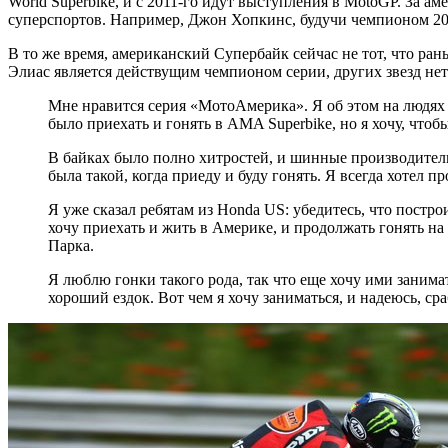
World Superbike, и с 2011-го идут выступления в MotoGP. За 
суперспортов. Например, Джон Хопкинс, будучи чемпионом 2001
В то же время, американский Супербайк сейчас не тот, что р
Элиас является действущим чемпионом серии, других звезд нет.
Мне нравится серия «МотоАмерика». Я об этом на людях н
было приехать и гонять в AMA Superbike, но я хочу, что
В байках было полно хитростей, и шинные производители 
была такой, когда приеду и буду гонять. Я всегда хотел п
Я уже сказал ребятам из Honda US: убедитесь, что постро
хочу приехать и жить в Америке, и продолжать гонять н
Парка.
Я люблю гонки такого рода, так что еще хочу ими заним
хороший ездок. Вот чем я хочу заниматься, и надеюсь, с