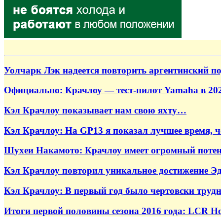
Уолчарк Лэк надеется повторить аргентинский п
Официально: Крачлоу — тест-пилот Yamaha в 202
Кэл Крачлоу показывает нам свою яхту…
Кэл Крачлоу: На GP13 я показал лучшее время, 
Шухеи Накамото: Крачлоу имеет огромный поте
Кэл Крачлоу повторил уникальное достижение Э
Кэл Крачлоу: В первый год было чертовски трудн
Итоги первой половины сезона 2016 года: LCR H