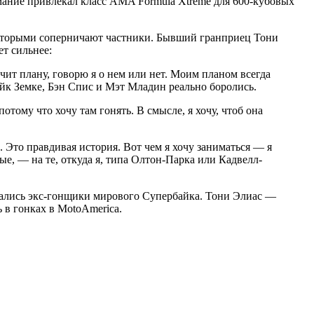
имание привлекал класс AMA Formula Xtreme для 600-кубовых
с которыми соперничают частники. Бывший гранприец Тони
ет сильнее:
чит плану, говорю я о нем или нет. Моим планом всегда
жейк Земке, Бэн Спис и Мэт Младин реально боролись.
ому что хочу там гонять. В смысле, я хочу, чтоб она
. Это правдивая история. Вот чем я хочу заниматься — я
е, — на те, откуда я, типа Олтон-Парка или Кадвелл-
ащались экс-гонщики мирового Супербайка. Тони Элиас —
 в гонках в MotoAmerica.