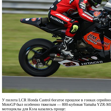
У пилота LCR Honda Castrol богатое прошлое в гонках серийной
MotoGP был особенно тяжелым — 800-кубовая Yamaha YZR-M1 н
мотоциклы для Кэла казались проще: