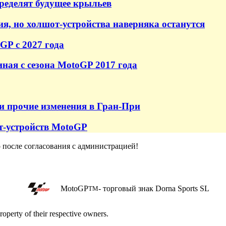
пределят будущее крыльев
ия, но холшот-устройства наверняка останутся
GP с 2027 года
ная с сезона MotoGP 2017 года
и прочие изменения в Гран-При
т-устройств MotoGP
о после согласования с администрацией!
MotoGP
- торговый знак Dorna Sports SL
TM
roperty of their respective owners.