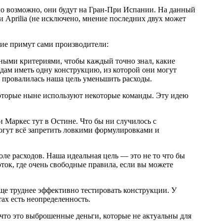
но возможно, они будут на Гран-При Испании. На данный
 Aprilia (не исключено, мнение последних двух может
ние примут сами производители:
вными критериями, чтобы каждый точно знал, какие
дам иметь одну конструкцию, из которой они могут
ой провалилась наша цель уменьшить расходы.
которые ныне используют некоторые команды. Эту идею
и Маркес тут в Остине. Что бы ни случилось с
могут всё запретить ловкими формулировками и
оле расходов. Наша идеальная цель — это не то что бы
оток, где очень свободные правила, если вы можете
еще труднее эффективно тестировать конструкции. У
тах есть неопределенность.
, что это выброшенные деньги, которые не актуальны для