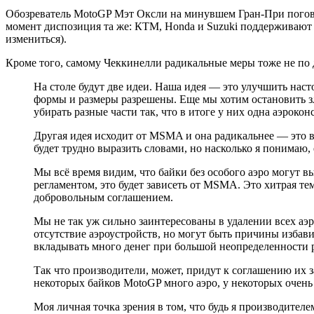
Обозреватель MotoGP Мэт Оксли на минувшем Гран-При погово
момент диспозиция та же: КТМ, Honda и Suzuki поддерживают и
измениться).
Кроме того, самому Чеккинелли радикальные меры тоже не по 
На столе будут две идеи. Наша идея — это улучшить нас
формы и размеры разрешены. Еще мы хотим остановить зл
убирать разные части так, что в итоге у них одна аэроко
Другая идея исходит от MSMA и она радикальнее — это 
будет трудно выразить словами, но насколько я понимаю
Мы всё время видим, что байки без особого аэро могут в
регламентом, это будет зависеть от MSMA. Это хитрая т
добровольным соглашением.
Мы не так уж сильно заинтересованы в удалении всех аэр
отсутствие аэроустройств, но могут быть причины избавит
вкладывать много денег при большой неопределенности р
Так что производители, может, придут к соглашению их з
некоторых байков MotoGP много аэро, у некоторых очень м
Моя личная точка зрения в том, что будь я производителе