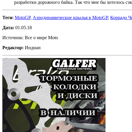
разработки дорожного байка. Так что мне бы хотелось сэк
Теги:
MotoGP
,
Аэродинамические крылья в MotoGP
,
Коррадо Ч
Дата:
01.05.18
Источник: Все о мире Moto
Редактор:
Индиан