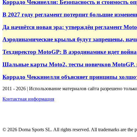
Коррадо Чекинелли: Безопасность и стоимость о
В 2027 году регламент потерпит большие изменен
Да начнётся новая эра: утверждён регламент Moto
Аэродинамические крылья будут запрещены, начи
Техдиректор MotoGP: В аэродинамике идет война
Шальные карты Moto2, тесты новичков MotoGP, 
Коррадо Чеккинелли объясняет принципы холшо
2011 - 2026 | Использование материалов сайта разрешено тольк
Контактная информация
© 2026 Dorna Sports SL. All rights reserved. All trademarks are the p