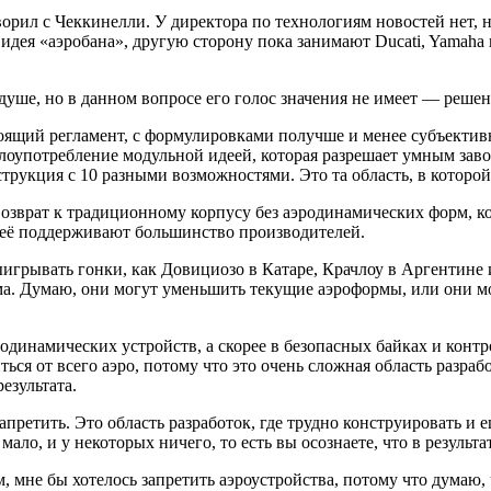
рил с Чеккинелли. У директора по технологиям новостей нет, 
дея «аэробана», другую сторону пока занимают Ducati, Yamaha и
душе, но в данном вопросе его голос значения не имеет — реше
тоящий регламент, с формулировками получше и менее субъекти
оупотребление модульной идеей, которая разрешает умным заво
нструкция с 10 разными возможностями. Это та область, в котор
возврат к традиционному корпусу без аэродинамических форм, 
, её поддерживают большинство производителей.
ыигрывать гонки, как Довициозо в Катаре, Крачлоу в Аргентине 
ема. Думаю, они могут уменьшить текущие аэроформы, или они 
одинамических устройств, а скорее в безопасных байках и контр
ься от всего аэро, потому что это очень сложная область разраб
езультата.
апретить. Это область разработок, где трудно конструировать и 
ало, и у некоторых ничего, то есть вы осознаете, что в результа
м, мне бы хотелось запретить аэроустройства, потому что думаю