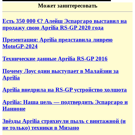
Может заинтересовать
Есть 350 000 €? Алейш Эспаргаро выставил на
продажу свою Aprilia RS-GP 2020 года
Презентация: Aprilia представила ливрею
MotoGP-2024
Технические данные Aprilia RS-GP 2016
Почему Лоус один выступает в Малайзии за
Aprilia
Aprilia внедрила на RS-GP устройство холшота
Aprilia: Наша цель — подтвердить Эспаргаро и
Ианноне
Звёзды Aprilia стряхнули пыль с винтажной (и
не только) техники в Мизано