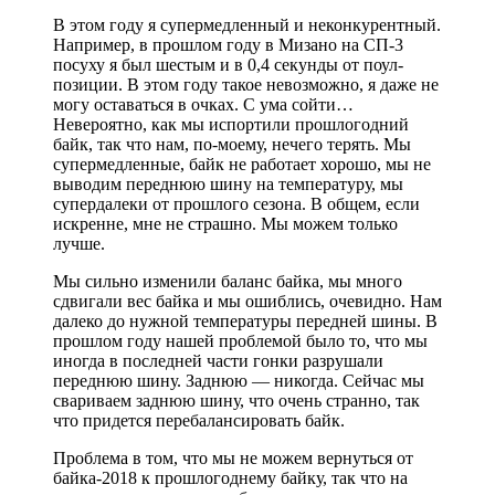
В этом году я супермедленный и неконкурентный.
Например, в прошлом году в Мизано на СП-3
посуху я был шестым и в 0,4 секунды от поул-
позиции. В этом году такое невозможно, я даже не
могу оставаться в очках. С ума сойти…
Невероятно, как мы испортили прошлогодний
байк, так что нам, по-моему, нечего терять. Мы
супермедленные, байк не работает хорошо, мы не
выводим переднюю шину на температуру, мы
супердалеки от прошлого сезона. В общем, если
искренне, мне не страшно. Мы можем только
лучше.
Мы сильно изменили баланс байка, мы много
сдвигали вес байка и мы ошиблись, очевидно. Нам
далеко до нужной температуры передней шины. В
прошлом году нашей проблемой было то, что мы
иногда в последней части гонки разрушали
переднюю шину. Заднюю — никогда. Сейчас мы
свариваем заднюю шину, что очень странно, так
что придется перебалансировать байк.
Проблема в том, что мы не можем вернуться от
байка-2018 к прошлогоднему байку, так что на