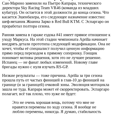
Сан-Марино заменили на Пьетро Капрара, технического
директора Sky Racing Team VR46 (команда из младших
кубатур). Он остается в этой должности до конца сезона. Что
касается Эшенбахера, его следующее назначение известно:
шеф-механик Жоанна Зарко в Red Bull KTM. С Эспаргаро он
проработал полтора сезона.
Ранняя замена в гараже ездока #41 имеет прямое отношение к
уходу Маркуса. На этой стадии чемпионата Aprilia начинает
внедрять детали прототипа следующей модификации. Она не
хочет, чтобы её специалист получил ценную информацию
прямо перед переходом к прямому сопернику. Гонщик
понимает мотивы решения, хотя это не лучшее решение.
Испанец — не фанат любых изменений. Новому главе
бригады нужно с нуля изучать RS-GP.
Низкие результаты — тоже причина. Aprilia за три сезона
прошла путь от частых финишей в глав-10 до финишей на
границе (и за границей) очковой зоны. Эволюция мотоцикла
зашла не туда. Капрара может её скорректировать. Эспаргаро
полагает, всё так плохо, что хуже не будет:
Это не очень хорошая вещь, потому что мне не
нравятся перемены по ходу сезона. Я вообще не
люблю перемены, никогда. Я думаю, стабильность