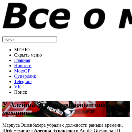
МЕНЮ
Скрыть меню
Главная
Новости
MotoGP
Супербайк
Telegram
VK
Поиск
У Алейша Эспаргаро новый шеф-
механик
Маркуса Эшенбахера убрали с должности раньше времени.
Шеф-механика
Алейша Эспаргаро
в Aprilia Gresini на ГП