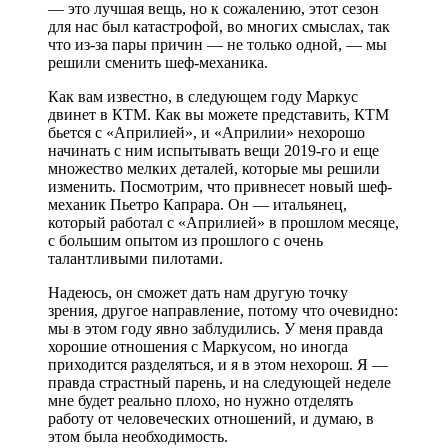
— это лучшая вещь, но к сожалению, этот сезон
для нас был катастрофой, во многих смыслах, так
что из-за пары причин — не только одной, — мы
решили сменить шеф-механика.
Как вам известно, в следующем году Маркус
двинет в КТМ. Как вы можете представить, КТМ
бьется с «Априлией», и «Априлии» нехорошо
начинать с ним испытывать вещи 2019-го и еще
множество мелких деталей, которые мы решили
изменить. Посмотрим, что привнесет новый шеф-
механик Пьетро Капрара. Он — итальянец,
который работал с «Априлией» в прошлом месяце,
с большим опытом из прошлого с очень
талантливыми пилотами.
Надеюсь, он сможет дать нам другую точку
зрения, другое направление, потому что очевидно:
мы в этом году явно заблудились. У меня правда
хорошие отношения с Маркусом, но иногда
приходится разделяться, и я в этом нехорош. Я —
правда страстный парень, и на следующей неделе
мне будет реально плохо, но нужно отделять
работу от человеческих отношений, и думаю, в
этом была необходимость.