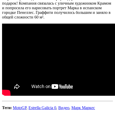
подарок! Компания связалась с уличным художником Крамом
и попросила его нарисовать портрет Марка в испанском
городке Пенеллес. Граффити получилось большим и заняло в
общей сложности 60 м².
Теги:
MotoGP
,
Estrella Galicia 0
,
Видео
,
Марк Маркес