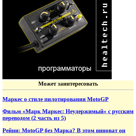
Может заинтересовать
Маркес о стиле пилотирования MotoGP
Фильм «Марк Маркес: Неудержимый» с русским
переводом (2 часть из 5)
Рейни: MotoGP без Марка? В этом виноват он