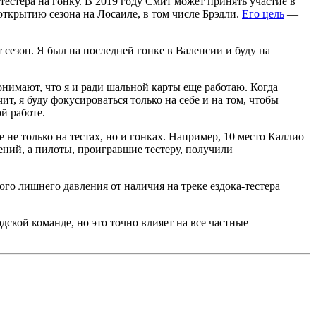
 тестера на гонку. В 2019 году Смит может принять участие в
открытию сезона на Лосаиле, в том числе Брэдли.
Его цель
—
т сезон. Я был на последней гонке в Валенсии и буду на
понимают, что я и ради шальной карты еще работаю. Когда
ит, я буду фокусироваться только на себе и на том, чтобы
й работе.
е только на тестах, но и гонках. Например, 10 место Каллио
ний, а пилоты, проигравшие тестеру, получили
ого лишнего давления от наличия на треке ездока-тестера
одской команде, но это точно влияет на все частные