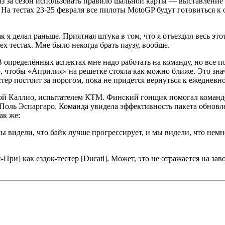
 раз за сезон использовать правило шальной карты — выставление
а тестах 23-25 февраля все пилоты MotoGP будут готовиться к 
к я делал раньше. Приятная штука в том, что я отъездил весь это
сех тестах. Мне было некогда брать паузу, вообще.
 В определённых аспектах мне надо работать на команду, но все 
ого, чтобы «Априлия» на решетке стояла как можно ближе. Это знач
тер постоит за порогом, пока не придется вернуться к ежедневно
ой Каллио, испытателем КТМ. Финский гонщик помогал команде н
Поль Эспаргаро. Команда увидела эффективность пакета обновле
ак же:
ы видели, что байк лучше прогрессирует, и мы видели, что немн
ри] как ездок-тестер [Ducati]. Может, это не отражается на зав