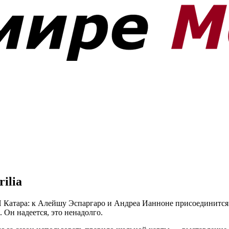
ilia
ГП Катара: к Алейшу Эспаргаро и Андреа Ианноне присоединитс
 Он надеется, это ненадолго.