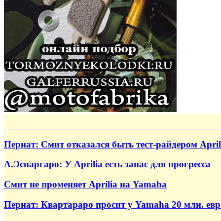
Пернат: Смит отказался быть тест-райдером April
А.Эспаргаро: У Aprilia есть запас для прогресса
Смит не променяет Aprilia на Yamaha
Пернат: Квартараро просит у Yamaha 20 млн. евр