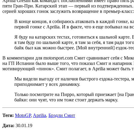
Aprilia Gresini как команда с послаблениями имеет право пять
пяти Гран-При. Катарский этап — первый из подтвержденных. Н
серией хороших гонок заслужить возвращение в премьер-класс:
В конце концов, я собираюсь атаковать в каждой гонке, ка
первой гонке с Aprilia. И в факте, что я еще побывал на в
Я буду на катарских тестах, готовиться к шальной карте.
я там буду по шальной карте, я там за себя, я там ради т
байк был как можно быстрее. [Мой внутренний] ездок-тес
В комментарии для motorsport.com Смит сравнивает себя с Мик
на ГП Испании было выше того, что показал Смит и напарник 
мотивирующий «пинок». Смит полагает, в Aprilia может быть т
Мы видели выгоду от наличия быстрого ездока-тестера, м
приподнимает у всех динамику.
Только посмотрите на Пирро, который приезжает [на Гран-П
байки: они чуят, что им тоже стоит держать марку.
Теги:
MotoGP
,
Aprilia
,
Брэдли Смит
Дата:
30.01.19