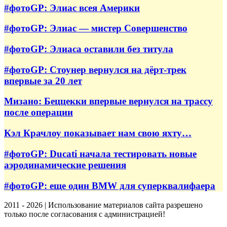
#фотоGP: Элиас всея Америки
#фотоGP: Элиас — мистер Совершенство
#фотоGP: Элиаса оставили без титула
#фотоGP: Стоунер вернулся на дёрт-трек
впервые за 20 лет
Мизано: Беццекки впервые вернулся на трассу
после операции
Кэл Крачлоу показывает нам свою яхту…
#фотоGP: Ducati начала тестировать новые
аэродинамические решения
#фотоGP: еще один BMW для суперквалифаера
2011 - 2026 | Использование материалов сайта разрешено
только после согласования с администрацией!