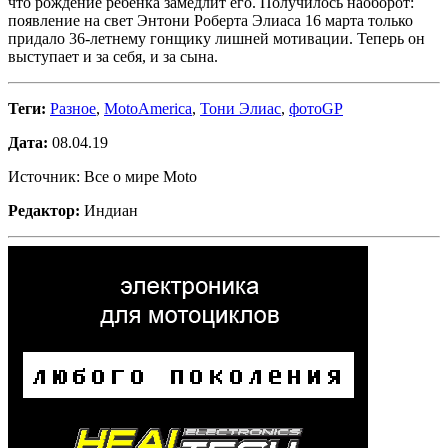
что рождение ребёнка замедлит его. Получилось наоборот:
появление на свет Энтони Роберта Элиаса 16 марта только
придало 36-летнему гонщику лишней мотивации. Теперь он
выступает и за себя, и за сына.
Теги:
Разное
,
MotoAmerica
,
Тони Элиас
,
фотоGP
Дата:
08.04.19
Источник: Все о мире Moto
Редактор:
Индиан