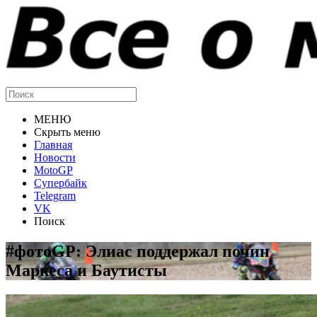
МЕНЮ
Скрыть меню
Главная
Новости
MotoGP
Супербайк
Telegram
VK
Поиск
#фотоGP: Элиас поддержал почин
Маркеса и Баутисты