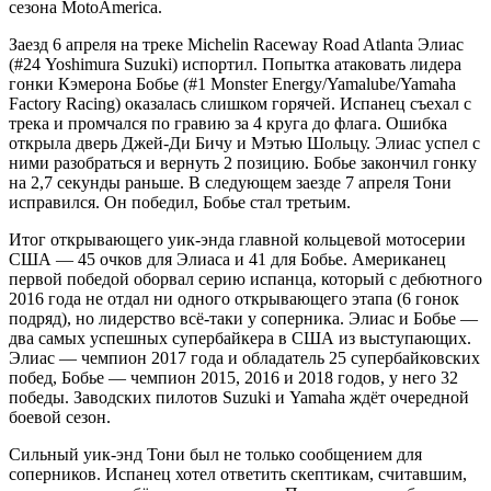
сезона MotoAmerica.
Заезд 6 апреля на треке Michelin Raceway Road Atlanta Элиас
(#24 Yoshimura Suzuki) испортил. Попытка атаковать лидера
гонки Кэмерона Бобье (#1 Monster Energy/Yamalube/Yamaha
Factory Racing) оказалась слишком горячей. Испанец съехал с
трека и промчался по гравию за 4 круга до флага. Ошибка
открыла дверь Джей-Ди Бичу и Мэтью Шольцу. Элиас успел с
ними разобраться и вернуть 2 позицию. Бобье закончил гонку
на 2,7 секунды раньше. В следующем заезде 7 апреля Тони
исправился. Он победил, Бобье стал третьим.
Итог открывающего уик-энда главной кольцевой мотосерии
США — 45 очков для Элиаса и 41 для Бобье. Американец
первой победой оборвал серию испанца, который с дебютного
2016 года не отдал ни одного открывающего этапа (6 гонок
подряд), но лидерство всё-таки у соперника. Элиас и Бобье —
два самых успешных супербайкера в США из выступающих.
Элиас — чемпион 2017 года и обладатель 25 супербайковских
побед, Бобье — чемпион 2015, 2016 и 2018 годов, у него 32
победы. Заводских пилотов Suzuki и Yamaha ждёт очередной
боевой сезон.
Сильный уик-энд Тони был не только сообщением для
соперников. Испанец хотел ответить скептикам, считавшим,