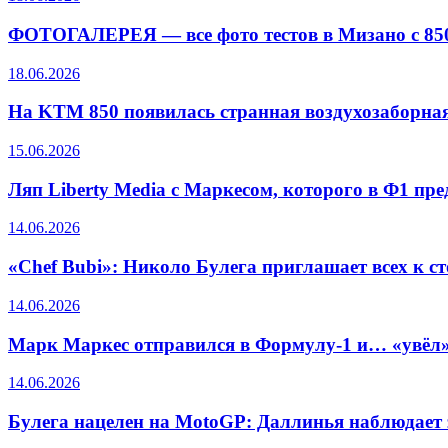
ФОТОГАЛЕРЕЯ — все фото тестов в Мизано с 85
18.06.2026
На KTM 850 появилась странная воздухозаборная 
15.06.2026
Ляп Liberty Media с Маркесом, которого в Ф1 пр
14.06.2026
«Chef Bubi»: Николо Булега приглашает всех к с
14.06.2026
Марк Маркес отправился в Формулу-1 и… «увёл»
14.06.2026
Булега нацелен на MotoGP: Даллинья наблюдает 