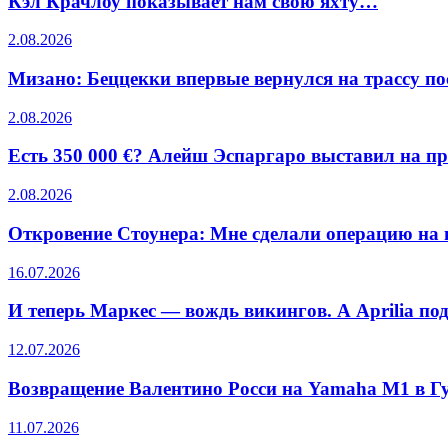
Кэл Крачлоу показывает нам свою яхту…
2.08.2026
Мизано: Беццекки впервые вернулся на трассу по
2.08.2026
Есть 350 000 €? Алейш Эспаргаро выставил на пр
2.08.2026
Откровение Стоунера: Мне сделали операцию на
16.07.2026
И теперь Маркес — вождь викингов. А Aprilia под
12.07.2026
Возвращение Валентино Росси на Yamaha M1 в Гу
11.07.2026