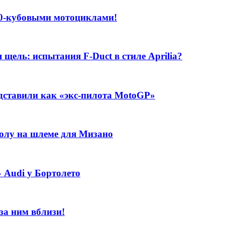
0-кубовыми мотоциклами!
щель: испытания F-Duct в стиле Aprilia?
едставили как «экс-пилота MotoGP»
толу на шлеме для Мизано
 Audi у Бортолето
за ним вблизи!