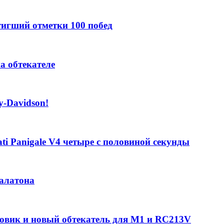
стигший отметки 100 побед
а обтекателе
y-Davidson!
i Panigale V4 четыре с половиной секунды
алатона
ровик и новый обтекатель для M1 и RC213V