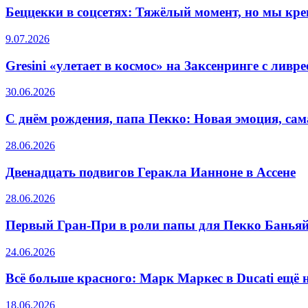
Беццекки в соцсетях: Тяжёлый момент, но мы кре
9.07.2026
Gresini «улетает в космос» на Заксенринге с лив
30.06.2026
С днём рождения, папа Пекко: Новая эмоция, са
28.06.2026
Двенадцать подвигов Геракла Ианноне в Ассене
28.06.2026
Первый Гран-При в роли папы для Пекко Баньяй
24.06.2026
Всё больше красного: Марк Маркес в Ducati ещё н
18.06.2026