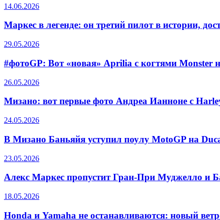
14.06.2026
Маркес в легенде: он третий пилот в истории, до
29.05.2026
#фотоGP: Вот «новая» Aprilia с когтями Monster н
26.05.2026
Мизано: вот первые фото Андреа Ианноне с Harle
24.05.2026
В Мизано Баньяйя уступил поулу MotoGP на Ducat
23.05.2026
Алекс Маркес пропустит Гран-При Муджелло и Б
18.05.2026
Honda и Yamaha не останавливаются: новый вет