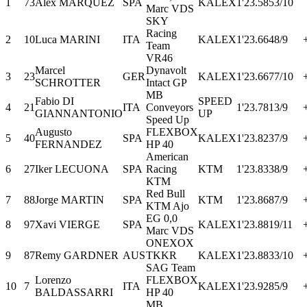
1
73
Alex MARQUEZ
SPA
KALEX
1'23.585
3/10
Marc VDS
SKY
Racing
2
10
Luca MARINI
ITA
KALEX
1'23.664
8/9
Team
VR46
Marcel
Dynavolt
3
23
GER
KALEX
1'23.667
7/10
SCHROTTER
Intact GP
MB
Fabio DI
SPEED
4
21
ITA
Conveyors
1'23.781
3/9
GIANNANTONIO
UP
Speed Up
Augusto
FLEXBOX
5
40
SPA
KALEX
1'23.823
7/9
FERNANDEZ
HP 40
American
6
27
Iker LECUONA
SPA
Racing
KTM
1'23.833
8/9
KTM
Red Bull
7
88
Jorge MARTIN
SPA
KTM
1'23.868
7/9
KTM Ajo
EG 0,0
8
97
Xavi VIERGE
SPA
KALEX
1'23.881
9/11
Marc VDS
ONEXOX
9
87
Remy GARDNER
AUS
TKKR
KALEX
1'23.883
3/10
SAG Team
Lorenzo
FLEXBOX
10
7
ITA
KALEX
1'23.928
5/9
BALDASSARRI
HP 40
MB