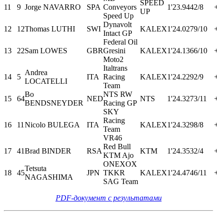
SPEED
11
9
Jorge NAVARRO
SPA
Conveyors
1'23.944
2/8
UP
Speed Up
Dynavolt
12
12
Thomas LUTHI
SWI
KALEX
1'24.027
9/10
Intact GP
Federal Oil
13
22
Sam LOWES
GBR
Gresini
KALEX
1'24.136
6/10
Moto2
Italtrans
Andrea
14
5
ITA
Racing
KALEX
1'24.229
2/9
LOCATELLI
Team
Bo
NTS RW
15
64
NED
NTS
1'24.327
3/11
BENDSNEYDER
Racing GP
SKY
Racing
16
11
Nicolo BULEGA
ITA
KALEX
1'24.329
8/8
Team
VR46
Red Bull
17
41
Brad BINDER
RSA
KTM
1'24.353
2/4
KTM Ajo
ONEXOX
Tetsuta
18
45
JPN
TKKR
KALEX
1'24.474
6/11
NAGASHIMA
SAG Team
PDF-документ с результатами