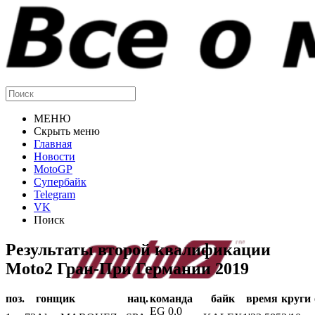
МЕНЮ
Скрыть меню
Главная
Новости
MotoGP
Супербайк
Telegram
VK
Поиск
Результаты второй квалификации
Moto2 Гран-При Германии 2019
поз.
гонщик
нац.
команда
байк
время
круги
EG 0,0