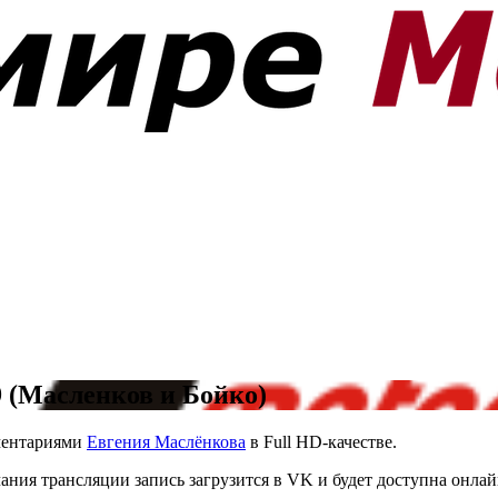
 (Масленков и Бойко)
ментариями
Евгения Маслёнкова
в Full HD-качестве.
чания трансляции запись загрузится в VK и будет доступна онла