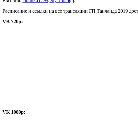
Евгения:
taplink.cc/evgeny_motogp
.
Расписание и ссылки на все трансляции ГП Таиланда 2019 дос
VK 720p:
VK 1080p: