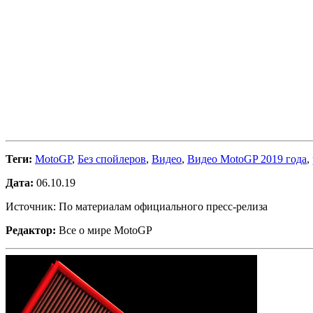
Теги:
MotoGP
,
Без спойлеров
,
Видео
,
Видео MotoGP 2019 года
,
Дата:
06.10.19
Источник: По материалам официального пресс-релиза
Редактор:
Все о мире MotoGP