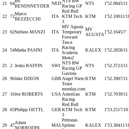
Bo
NTS RW
21
64
NED
NTS
1'52.084
5/11
BENDSNEYDER
Racing GP
Red Bull
Marco
22
72
ITA
KTM Tech
KTM
1'52.100
11/1
BEZZECCHI
3
MV Agusta
MV
23
62
Stefano MANZI
ITA
Temporary
1'52.164
5/7
AGUSTA
Forward
Tasca
Racing
24
54
Mattia PASINI
ITA
KALEX
1'52.285
8/11
Scuderia
Moto2
NTS RW
25
2
Jesko RAFFIN
SWI
NTS
1'52.372
3/11
Racing GP
Gaviota
26
96
Jake DIXON
GBR
Angel Nieto
KTM
1'52.390
7/11
Team
monday.com
27
16
Joe ROBERTS
USA
American
KTM
1'52.703
9/11
Racing
Red Bull
28
65
Philipp OETTL
GER
KTM Tech
KTM
1'53.251
7/10
3
Petronas
Adam
29
47
MAL
Sprinta
KALEX
1'53.384
11/1
NORRODIN