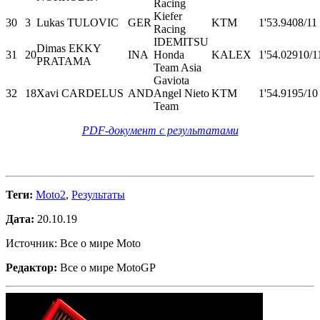
Racing
Kiefer
30
3
Lukas TULOVIC
GER
KTM
1'53.940
8/11
Racing
IDEMITSU
Dimas EKKY
31
20
INA
Honda
KALEX
1'54.029
10/1
PRATAMA
Team Asia
Gaviota
32
18
Xavi CARDELUS
AND
Angel Nieto
KTM
1'54.919
5/10
Team
PDF-документ с результатами
Теги:
Moto2
,
Результаты
Дата:
20.10.19
Источник: Все о мире Moto
Редактор:
Все о мире MotoGP