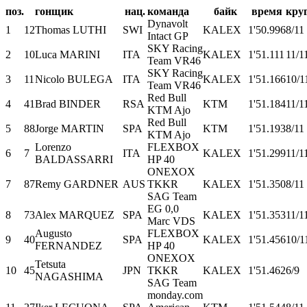
поз.
гонщик
нац.
команда
байк
время
кру
Dynavolt
1
12
Thomas LUTHI
SWI
KALEX
1'50.996
8/11
Intact GP
SKY Racing
2
10
Luca MARINI
ITA
KALEX
1'51.111
11/1
Team VR46
SKY Racing
3
11
Nicolo BULEGA
ITA
KALEX
1'51.166
10/1
Team VR46
Red Bull
4
41
Brad BINDER
RSA
KTM
1'51.184
11/1
KTM Ajo
Red Bull
5
88
Jorge MARTIN
SPA
KTM
1'51.193
8/11
KTM Ajo
Lorenzo
FLEXBOX
6
7
ITA
KALEX
1'51.299
11/1
BALDASSARRI
HP 40
ONEXOX
7
87
Remy GARDNER
AUS
TKKR
KALEX
1'51.350
8/11
SAG Team
EG 0,0
8
73
Alex MARQUEZ
SPA
KALEX
1'51.353
11/1
Marc VDS
Augusto
FLEXBOX
9
40
SPA
KALEX
1'51.456
10/1
FERNANDEZ
HP 40
ONEXOX
Tetsuta
10
45
JPN
TKKR
KALEX
1'51.462
6/9
NAGASHIMA
SAG Team
monday.com