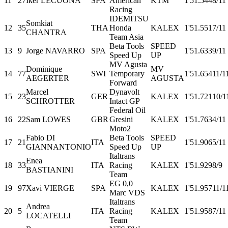
11
27
Iker LECUONA
SPA
American
KTM
1'51.544
8/11
Racing
IDEMITSU
Somkiat
12
35
THA
Honda
KALEX
1'51.551
7/11
CHANTRA
Team Asia
Beta Tools
SPEED
13
9
Jorge NAVARRO
SPA
1'51.633
9/11
Speed Up
UP
MV Agusta
Dominique
MV
14
77
SWI
Temporary
1'51.654
11/1
AEGERTER
AGUSTA
Forward
Marcel
Dynavolt
15
23
GER
KALEX
1'51.721
10/1
SCHROTTER
Intact GP
Federal Oil
16
22
Sam LOWES
GBR
Gresini
KALEX
1'51.763
4/11
Moto2
Fabio DI
Beta Tools
SPEED
17
21
ITA
1'51.906
5/11
GIANNANTONIO
Speed Up
UP
Italtrans
Enea
18
33
ITA
Racing
KALEX
1'51.929
8/9
BASTIANINI
Team
EG 0,0
19
97
Xavi VIERGE
SPA
KALEX
1'51.957
11/1
Marc VDS
Italtrans
Andrea
20
5
ITA
Racing
KALEX
1'51.958
7/11
LOCATELLI
Team