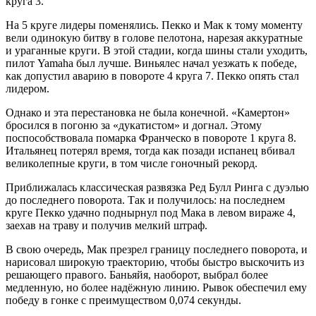
круга 3.
На 5 круге лидеры поменялись. Пекко и Мак к тому моменту
вели одинокую битву в голове пелотона, нарезая аккуратные
и ураганные круги. В этой стадии, когда шины стали уходить,
пилот Yamaha был лучше. Виньялес начал уезжать к победе,
как допустил аварию в повороте 4 круга 7. Пекко опять стал
лидером.
Однако и эта перестановка не была конечной. «Камертон»
бросился в погоню за «дукатистом» и догнал. Этому
поспособствовала помарка Франческо в повороте 1 круга 8.
Итальянец потерял время, тогда как позади испанец вбивал
великолепные круги, в том числе гоночный рекорд.
Приближалась классическая развязка Ред Булл Ринга с дуэлью
до последнего поворота. Так и получилось: на последнем
круге Пекко удачно поднырнул под Мака в левом вираже 4,
заехав на траву и получив мелкий штраф.
В свою очередь, Мак презрел границу последнего поворота, и
нарисовал широкую траекторию, чтобы быстро выскочить из
решающего правого. Баньяйя, наоборот, выбрал более
медленную, но более надёжную линию. Рывок обеспечил ему
победу в гонке с преимуществом 0,074 секунды.