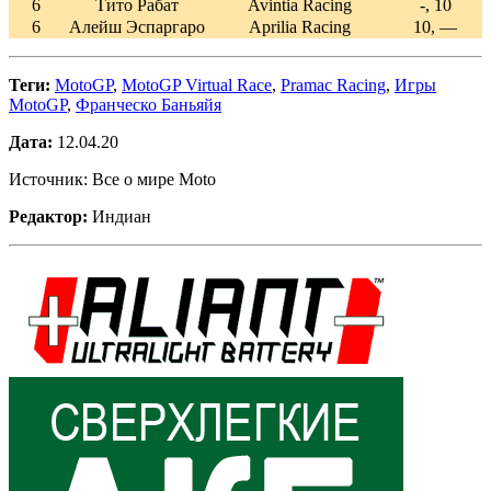
6
Тито Рабат
Avintia Racing
-, 10
6
Алейш Эспаргаро
Aprilia Racing
10, —
Теги:
MotoGP
,
MotoGP Virtual Race
,
Pramac Racing
,
Игры
MotoGP
,
Франческо Баньяйя
Дата:
12.04.20
Источник: Все о мире Moto
Редактор:
Индиан