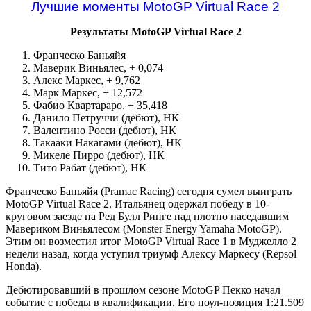
Лучшие моменты MotoGP Virtual Race 2
Результаты MotoGP Virtual Race 2
Франческо Баньяйя
Маверик Виньялес, + 0,074
Алекс Маркес, + 9,762
Марк Маркес, + 12,572
Фабио Квартараро, + 35,418
Данило Петруччи (дебют), НК
Валентино Росси (дебют), НК
Такааки Накагами (дебют), НК
Микеле Пирро (дебют), НК
Тито Рабат (дебют), НК
Франческо Баньяйя (Pramac Racing) сегодня сумел выиграть
MotoGP Virtual Race 2. Итальянец одержал победу в 10-
круговом заезде на Ред Булл Ринге над плотно наседавшим
Мавериком Виньялесом (Monster Energy Yamaha MotoGP).
Этим он возместил итог MotoGP Virtual Race 1 в Муджелло 2
недели назад, когда уступил триумф Алексу Маркесу (Repsol
Honda).
Дебютировавший в прошлом сезоне MotoGP Пекко начал
событие с победы в квалификации. Его поул-позиция 1:21.509