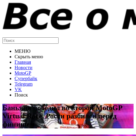
МЕНЮ
Скрыть меню
Главная
Новости
MotoGP
Супербайк
Telegram
VK
Поиск
Баньяйя победил во второй MotoGP
Virtual Race, Росси разбился перед
финишем