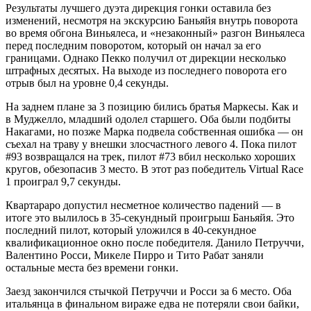
Результаты лучшего дуэта дирекция гонки оставила без
изменений, несмотря на экскурсию Баньяйя внутрь поворота
во время обгона Виньялеса, и «незаконный» разгон Виньялеса
перед последним поворотом, который он начал за его
границами. Однако Пекко получил от дирекции несколько
штрафных десятых. На выходе из последнего поворота его
отрыв был на уровне 0,4 секунды.
На заднем плане за 3 позицию бились братья Маркесы. Как и
в Муджелло, младший одолел старшего. Оба были подбиты
Накагами, но позже Марка подвела собственная ошибка — он
съехал на траву у внешки злосчастного левого 4. Пока пилот
#93 возвращался на трек, пилот #73 вбил несколько хороших
кругов, обезопасив 3 место. В этот раз победитель Virtual Race
1 проиграл 9,7 секунды.
Квартараро допустил несметное количество падений — в
итоге это вылилось в 35-секундный проигрыш Баньяйя. Это
последний пилот, который уложился в 40-секундное
квалификационное окно после победителя. Данило Петруччи,
Валентино Росси, Микеле Пирро и Тито Рабат заняли
остальные места без времени гонки.
Заезд закончился стычкой Петруччи и Росси за 6 место. Оба
итальянца в финальном вираже едва не потеряли свои байки,