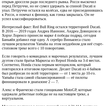
открыв дроссели ради последнего рывка. Росси выскочил
перед Петруччи, но не сумел удержать за спиной Ducati и
упал. Петруччи остался на колёсах, едва не присоединившись
к Росси, и помчал к финишу, как гонка закрылась. Он не
успел классифицироваться.
Интересный факт: Red Bull Ring остался территорией Ducati.
В 2016 — 2019 годах Андреа Ианноне, Андреа Довициозо и
Хорхе Лоренсо принесли марке 4 победы подряд, сегодня
Баньяйя добавил еще одну. А серебро Виньялеса стало
лучшим результатом Yamaha на этом неудобном для неё старт-
стоповом треке всего с 10 поворотами.
Если говорить о командных и марочных результатах, лучшим
дуэтом стали братья Маркесы из Repsol Honda на 3-4 местах.
Соответно, Honda стала первым мотоциклом, который
повторился в итоговом протоколе. Десант Ducati из 4 байков
был разбросан по всей территории — от 1 места до 10-го.
Yamaha стала самой сбалансированной — её пилоты
финишировали в диапазоне 2 — 7.
Алекс и Франческо стали гонщиками MotoGP, которые
одержали дебютные победы не на настоящем треке, а
виртуальном.