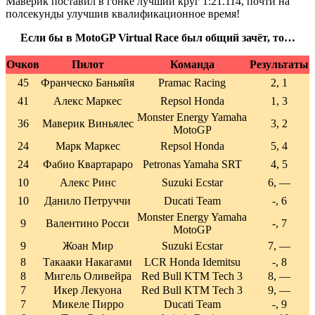
Маверик поставил в гонке лучший круг 1:21.114, почти на
полсекунды улучшив квалификационное время!
Если бы в MotoGP Virtual Race был общий зачёт, то…
Очков
Пилот
Команда
Результаты
45
Франческо Баньяйя
Pramac Racing
2, 1
41
Алекс Маркес
Repsol Honda
1, 3
Monster Energy Yamaha
36
Маверик Виньялес
3, 2
MotoGP
24
Марк Маркес
Repsol Honda
5, 4
24
Фабио Квартараро
Petronas Yamaha SRT
4, 5
10
Алекс Ринс
Suzuki Ecstar
6, —
10
Данило Петруччи
Ducati Team
-, 6
Monster Energy Yamaha
9
Валентино Росси
-, 7
MotoGP
9
Жоан Мир
Suzuki Ecstar
7, —
8
Такааки Накагами
LCR Honda Idemitsu
-, 8
8
Мигель Оливейра
Red Bull KTM Tech 3
8, —
7
Икер Лекуона
Red Bull KTM Tech 3
9, —
7
Микеле Пирро
Ducati Team
-, 9