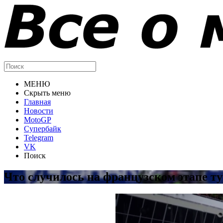
МЕНЮ
Скрыть меню
Главная
Новости
MotoGP
Супербайк
Telegram
VK
Поиск
Что случилось на французском этапе т