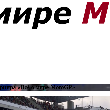
урнира «Всё о мире MotoGP»