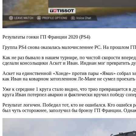
Результаты гонки ГП Франции 2020 (PS4)
Группа PS4 снова оказалась малочисленнее PC. На прошлом ГП 
Как не раз бывало в нашем турнире, по чистой скорости впере
сделали консольщики Аскет и Иван. Индиан мог превратить дуэ
Аскет на единственной «Хонде» против пары «Ямах» собрал хе
как Иван на коварном затопленном Ле-Мане не сумел проехать 
Уже к середине 1 круга стало видно, что трио превращается в д
круга Иван потерпел аварию и фактически вручил победу сопер
Результат логичен. Победил тот, кто не ошибался. Кто ошибся 
был чуть осторожнее, заполучил бы бронзу ГП Франции. Однако