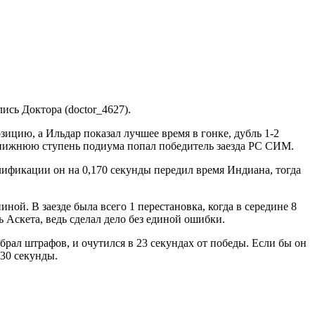
ись Доктора (doctor_4627).
зицию, а Ильдар показал лучшее время в гонке, дубль 1-2
на нижнюю ступень подиума попал победитель заезда PC СИМ.
лификации он на 0,170 секунды передил время Индиана, тогда
ной. В заезде была всего 1 перестановка, когда в середине 8
 Аскета, ведь сделал дело без единой ошибки.
брал штрафов, и очутился в 23 секундах от победы. Если бы он
130 секунды.