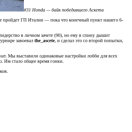
#31 Honda — байк победившего Аскета
ле пройдет ГП Италии — пока что конечный пункт нашего 6-
идерство в личном зачете (90), но ему в спину дышит
турнире завоевал
the_ascete
, и сделал это со второй попытки,
ат. Мы выставили одинаковые настройки лобби для всех
. Им стало общее время гонки.
ков.