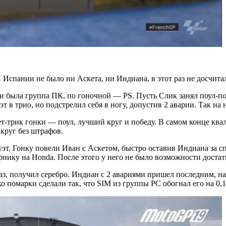
Испании не было ни Аскета, ни Индиана, в этот раз не досчитал
ди была группа ПК, по гоночной — PS. Пусть Слик занял поул-по
т в трио, но подстрелил себя в ногу, допустив 2 аварии. Так 
т-трик гонки — поул, лучший круг и победу. В самом конце ква
круг без штрафов.
уэт. Гонку повели Иван с Аскетом, быстро оставив Индиана за спи
нику на Honda. После этого у него не было возможности достать
раз, получил серебро. Индиан с 2 авариями пришел последним, на
 помарки сделали так, что SIM из группы PC обогнал его на 0,