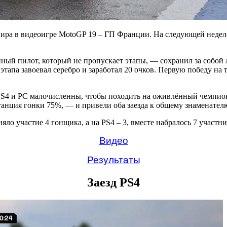
рнира в видеоигре MotoGP 19 – ГП Франции. На следующей неде
ый пилот, который не пропускает этапы, — сохранил за собой л
тапа завоевал серебро и заработал 20 очков. Первую победу на 
S4 и PC малочисленны, чтобы походить на оживлённый чемпион
танция гонки 75%, — и привели оба заезда к общему знаменателю
яло участие 4 гонщика, а на PS4 – 3, вместе набралось 7 участни
Видео
Результаты
Заезд PS4