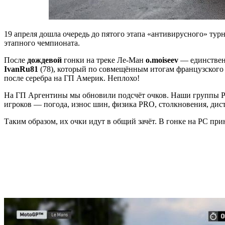
19 апреля дошла очередь до пятого этапа «антивирусного» ту
этапного чемпионата.
После
дождевой
гонки на треке Ле-Ман
o.moiseev
— единственн
IvanRu81
(78), который по совмещённым итогам французского э
после серебра на ГП Америк. Неплохо!
На ГП Аргентины мы обновили подсчёт очков. Наши группы P
игроков — погода, износ шин, физика PRO, столкновения, дис
Таким образом, их очки идут в общий зачёт. В гонке на PC прин