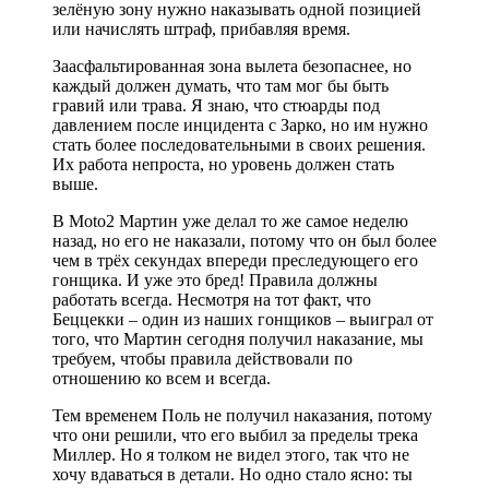
зелёную зону нужно наказывать одной позицией
или начислять штраф, прибавляя время.
Заасфальтированная зона вылета безопаснее, но
каждый должен думать, что там мог бы быть
гравий или трава. Я знаю, что стюарды под
давлением после инцидента с Зарко, но им нужно
стать более последовательными в своих решения.
Их работа непроста, но уровень должен стать
выше.
В Moto2 Мартин уже делал то же самое неделю
назад, но его не наказали, потому что он был более
чем в трёх секундах впереди преследующего его
гонщика. И уже это бред! Правила должны
работать всегда. Несмотря на тот факт, что
Беццекки – один из наших гонщиков – выиграл от
того, что Мартин сегодня получил наказание, мы
требуем, чтобы правила действовали по
отношению ко всем и всегда.
Тем временем Поль не получил наказания, потому
что они решили, что его выбил за пределы трека
Миллер. Но я толком не видел этого, так что не
хочу вдаваться в детали. Но одно стало ясно: ты