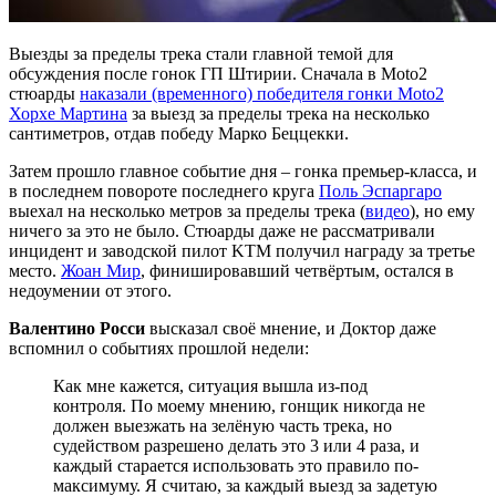
Выезды за пределы трека стали главной темой для
обсуждения после гонок ГП Штирии. Сначала в Moto2
стюарды
наказали (временного) победителя гонки Moto2
Хорхе Мартина
за выезд за пределы трека на несколько
сантиметров, отдав победу Марко Беццекки.
Затем прошло главное событие дня – гонка премьер-класса, и
в последнем повороте последнего круга
Поль Эспаргаро
выехал на несколько метров за пределы трека (
видео
), но ему
ничего за это не было. Стюарды даже не рассматривали
инцидент и заводской пилот KTM получил награду за третье
место.
Жоан Мир
, финишировавший четвёртым, остался в
недоумении от этого.
Валентино Росси
высказал своё мнение, и Доктор даже
вспомнил о событиях прошлой недели:
Как мне кажется, ситуация вышла из-под
контроля. По моему мнению, гонщик никогда не
должен выезжать на зелёную часть трека, но
судейством разрешено делать это 3 или 4 раза, и
каждый старается использовать это правило по-
максимуму. Я считаю, за каждый выезд за задетую