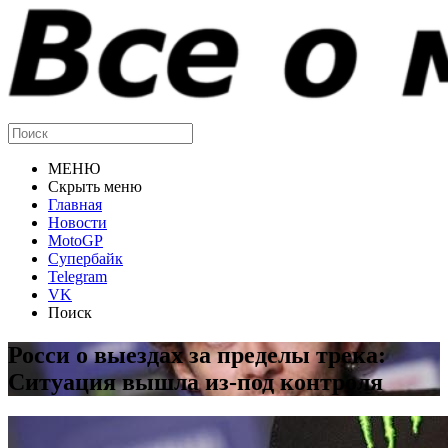
МЕНЮ
Скрыть меню
Главная
Новости
MotoGP
Супербайк
Telegram
VK
Поиск
Росси о выездах за пределы трека:
Ситуация вышла из-под контроля