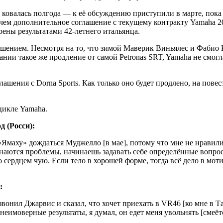
 ковалась полгода — к её обсуждению приступили в марте, пока
 чем дополнительное соглашение с текущему контракту Yamaha 20
рены результатами 42-летнего итальянца.
шением. Несмотря на то, что зимой Маверик Виньялес и Фабио 
ии такое же продление от самой Petronas SRT, Yamaha не смогла
ашения с Dorna Sports. Как только оно будет продлено, на повес
цикле Yamaha.
 (Росси):
Ямаху» дождаться Муджелло [в мае], потому что мне не нравилис
инаются проблемы, начинаешь задавать себе определённые вопро
о сердцем чую. Если тело в хорошей форме, тогда всё дело в мо
:
вонил Джарвис и сказал, что хочет приехать в VR46 [ко мне в Тав
еимоверные результаты, я думал, он едет меня увольнять [смеётс