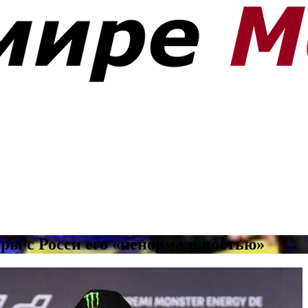
ры с Росси его «ненормальностью»