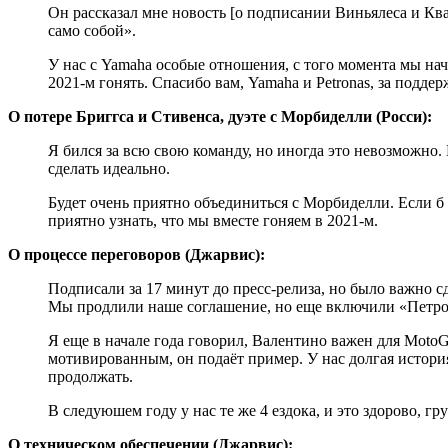
Он рассказал мне новость [о подписании Виньялеса и Квар
само собой».
У нас с Yamaha особые отношения, с того момента мы нача
2021-м гонять. Спасибо вам, Yamaha и Petronas, за поддер
О потере Бриггса и Стивенса, дуэте с Морбиделли (Росси):
Я бился за всю свою команду, но иногда это невозможно
сделать идеально.
Будет очень приятно объединиться с Морбиделли. Если б 
приятно узнать, что мы вместе гоняем в 2021-м.
О процессе переговоров (Джарвис):
Подписали за 17 минут до пресс-релиза, но было важно с
Мы продлили наше соглашение, но еще включили «Петро
Я еще в начале года говорил, Валентино важен для Moto
мотивированным, он подаёт пример. У нас долгая история,
продолжать.
В следуюшем году у нас те же 4 ездока, и это здорово, г
О техническом обеспечении (Джарвис):