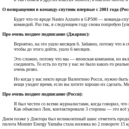
О возвращении в команду-спутник впервые с 2001 года (Рос
Будет что-то вроде Nastro Azzurro в GP500 — команда-сп
командой. Раз так, в следующем году снова попробую [ул
Про очень позднее подписание (Джарвис):
Вероятно, на это ушло месяцев 6. Забавно, потому что я
чтобы до этого дойти, ушло 6 месяцев.
Это сложно, потому что мы — японская компания, но вклю
соединить. То есть по пути у нас не было каких-то реа
очень резво.
Но когда у вас некто вроде Валентино Росси, нужно быть
вещи уходит время, если вы хотите хорошо их сделать. Мы
Про очень позднее подписание (Росси):
Я был честен со всеми журналистами, когда говорил, что 
Как объяснил Лин, контактировали 3 стороны — это всё 
Днем позже у Доктора был великолепный шанс отметить продо
пилота Monster Energy Yamaha стала низовка во 2 повороте 15 