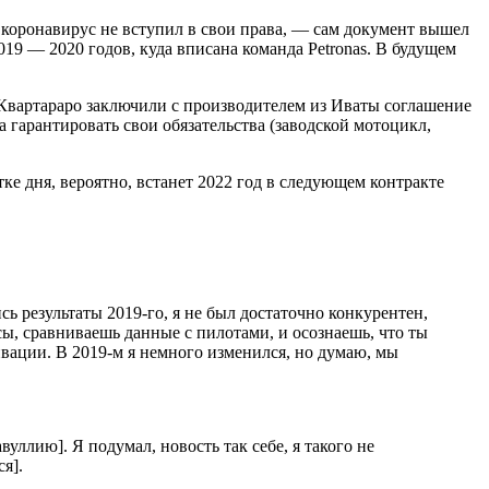
 коронавирус не вступил в свои права, — сам документ вышел
19 — 2020 годов, куда вписана команда Petronas. В будущем
Квартараро заключили с производителем из Иваты соглашение
 гарантировать свои обязательства (заводской мотоцикл,
тке дня, вероятно, встанет 2022 год в следующем контракте
ь результаты 2019-го, я не был достаточно конкурентен,
сы, сравниваешь данные с пилотами, и осознаешь, что ты
тивации. В 2019-м я немного изменился, но думаю, мы
уллию]. Я подумал, новость так себе, я такого не
я].