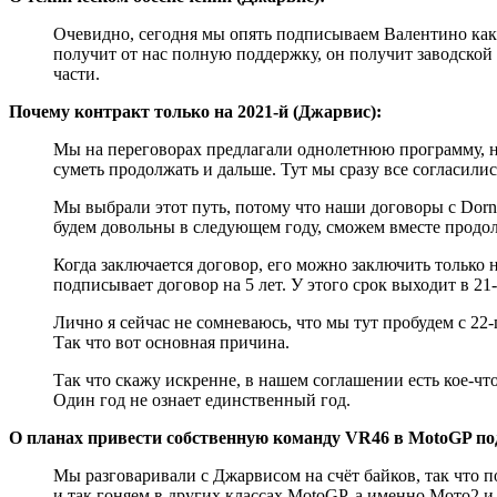
Очевидно, сегодня мы опять подписываем Валентино как з
получит от нас полную поддержку, он получит заводской б
части.
Почему контракт только на 2021-й (Джарвис):
Мы на переговорах предлагали однолетнюю программу, но
суметь продолжать и дальше. Тут мы сразу все согласилис
Мы выбрали этот путь, потому что наши договоры с Dorna
будем довольны в следующем году, сможем вместе продол
Когда заключается договор, его можно заключить только н
подписывает договор на 5 лет. У этого срок выходит в 21-
Лично я сейчас не сомневаюсь, что мы тут пробудем с 22-
Так что вот основная причина.
Так что скажу искренне, в нашем соглашении есть кое-чт
Один год не ознает единственный год.
О планах привести собственную команду VR46 в MotoGP по
Мы разговаривали с Джарвисом на счёт байков, так что п
и так гоняем в других классах MotoGP, а именно Мото2 и