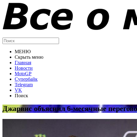
МЕНЮ
Скрыть меню
Главная
Новости
MotoGP
Супербайк
Telegram
VK
Поиск
Джарвис объяснил 6-месячные перегово