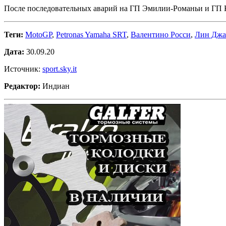
После последовательных аварий на ГП Эмилии-Романьи и ГП К
Теги:
MotoGP
,
Petronas Yamaha SRT
,
Валентино Росси
,
Лин Джа
Дата:
30.09.20
Источник:
sport.sky.it
Редактор:
Индиан