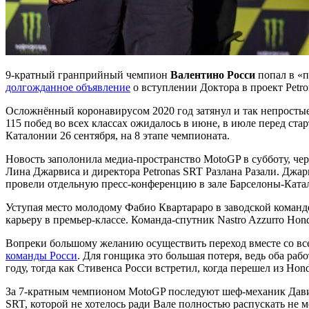
9-кратный гранприйный чемпион
Валентино Росси
попал в «п
долгожданное объявление
о вступлении Доктора в проект Petro
Осложнённый коронавирусом 2020 год затянул и так непростые
115 побед во всех классах ожидалось в июне, в июле перед ст
Каталонии 26 сентября, на 8 этапе чемпионата.
Новость заполонила медиа-пространство MotoGP в субботу, чер
Лина Джарвиса и директора Petronas SRT Разлана Разали. Джар
провели отдельную пресс-конференцию в зале Барселоны-Ката
Уступая место молодому Фабио Квартараро в заводской команд
карьеру в премьер-классе. Команда-спутник Nastro Azzurro Hon
Вопреки большому желанию осуществить переход вместе со всей
команды Росси
. Для гонщика это большая потеря, ведь оба ра
году, тогда как Стивенса Росси встретил, когда перешел из Hon
За 7-кратным чемпионом MotoGP последуют шеф-механик Давид 
SRT, которой не хотелось ради Вале полностью распускать не 