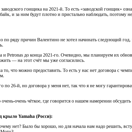
аводского гонщика на 2021-й. То есть «заводской гонщик» означ
айк, и за ним будут плотно и пристально наблюдать, поэтому не
 по ряду причин Валентино не хотел начинать следующий год, з
ь.
 и Petronas до конца 2021-го. Очевидно, мы планируем их обнов
жить — на этот счёт мы уже согласились.
а то, что можно предоставить. То есть у нас нет договора с чем
м.
го по 26-й, но договора у меня нет, так что я не могу гарантиро
о очень-очень чёткое, где говорится о нашем намерении обсудит
д крыло Yamaha (Росси):
очему нет? Было бы хорошо, но для начала нам надо решить, вст
 Мото3.