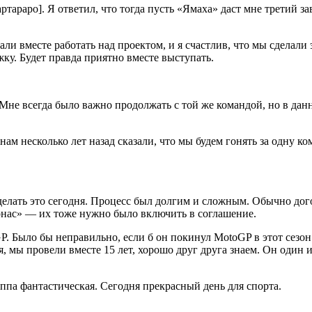
тараро]. Я ответил, что тогда пусть «Ямаха» даст мне третий за
ли вместе работать над проектом, и я счастлив, что мы сделали э
жку. Будет правда приятно вместе выступать.
. Мне всегда было важно продолжать с той же командой, но в д
нам несколько лет назад сказали, что мы будем гонять за одну к
делать это сегодня. Процесс был долгим и сложным. Обычно дог
нас» — их тоже нужно было включить в соглашение.
GP. Было бы неправильно, если б он покинул MotoGP в этот сезо
 мы провели вместе 15 лет, хорошо друг друга знаем. Он один и
руппа фантастическая. Сегодня прекрасный день для спорта.