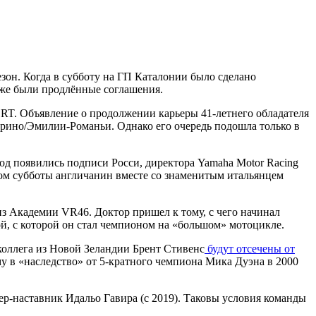
зон. Когда в субботу на ГП Каталонии было сделано
 уже были продлённые соглашения.
SRT. Объявление о продолжении карьеры 41-летнего обладателя
Марино/Эмилии-Романьи. Однако его очередь подошла только в
год появились подписи Росси, директора Yamaha Motor Racing
ром субботы англичанин вместе со знаменитым итальянцем
з Академии VR46. Доктор пришел к тому, с чего начинал
вой, с которой он стал чемпионом на «большом» мотоцикле.
 коллега из Новой Зеландии Брент Стивенс
будут отсечены от
му в «наследство» от 5-кратного чемпиона Мика Дуэна в 2000
р-наставник Идальо Гавира (с 2019). Таковы условия команды