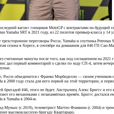
оследний вагон» гонщиков MotoGP с контрактами на будущий се
nas Yamaha SRT в 2021 году, из 22 пилотов премьер-класса у 14
 трехсторонние переговоры Росси, Yamaha и спутника Petronas 
артом сезона в Хересе, в сентябре на домашнем для #46 ГП Сан-
ез считанные минуты после того, как под соглашением на 2021 
вис дал первый комментарий о сделке по ходу СП-4, затем вече
луньи.
е, Росси объединится с Франко Морбиделли — своим учеником и
da в 2000 году стала для него первой на этой территории, и пер
 бригадой #46, этого не будет. Австралиец Алекс Бриггс и его
ботают его механиками с незапамятных времён. Бриггс достался е
da в Yamaha в 2004-м.
Муньос (с 2019), телеметрист Маттео Фламини (с 2004) и трене
менее высококлассную бригаду Квартараро.