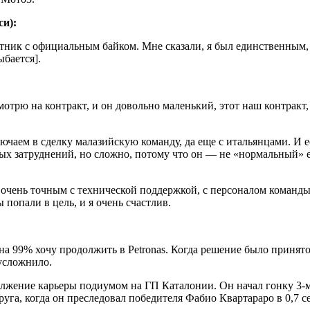
си):
утник с официальным байком. Мне сказали, я был единственным,
ыбается].
 смотрю на контракт, и он довольно маленький, этот наш контрак
чаем в сделку малазийскую команду, да еще с итальянцами. И ес
льных затруднений, но сложно, потому что он — не «нормальный»
 очень точным с технической поддержкой, с персоналом команды,
 попали в цель, и я очень счастлив.
на 99% хочу продолжить в Petronas. Когда решение было принято
усложнило.
лжение карьеры подиумом на ГП Каталонии. Он начал гонку 3-м
круга, когда он преследовал победителя Фабио Квартараро в 0,7 с