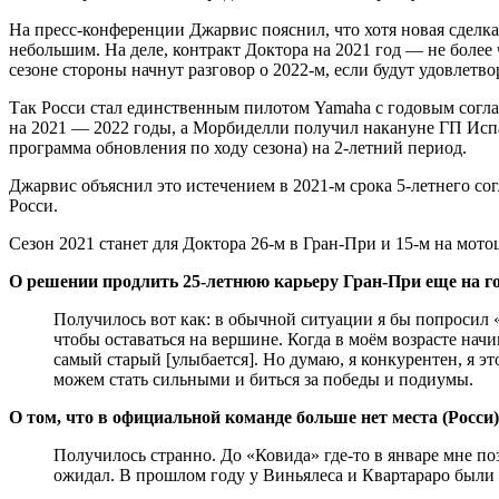
На пресс-конференции Джарвис пояснил, что хотя новая сделка
небольшим. На деле, контракт Доктора на 2021 год — не более
сезоне стороны начнут разговор о 2022-м, если будут удовлетво
Так Росси стал единственным пилотом Yamaha с годовым согла
на 2021 — 2022 годы, а Морбиделли получил накануне ГП Испан
программа обновления по ходу сезона) на 2-летний период.
Джарвис объяснил это истечением в 2021-м срока 5-летнего согл
Росси.
Сезон 2021 станет для Доктора 26-м в Гран-При и 15-м на мото
О решении продлить 25-летнюю карьеру Гран-При еще на год
Получилось вот как: в обычной ситуации я бы попросил «
чтобы оставаться на вершине. Когда в моём возрасте нач
самый старый [улыбается]. Но думаю, я конкурентен, я эт
можем стать сильными и биться за победы и подиумы.
О том, что в официальной команде больше нет места (Росси)
Получилось странно. До «Ковида» где-то в январе мне поз
ожидал. В прошлом году у Виньялеса и Квартараро были н