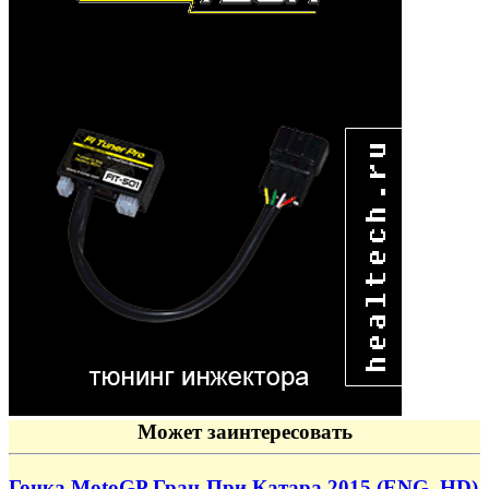
Может заинтересовать
Гонка MotoGP Гран-При Катара 2015 (ENG, HD)