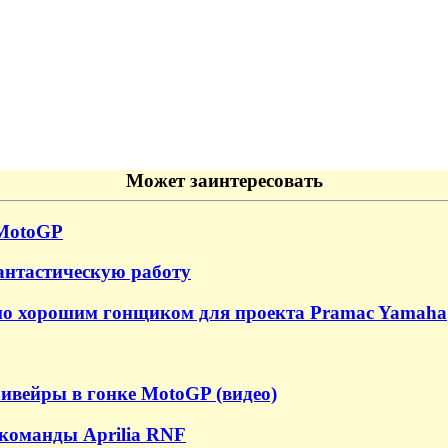
Может заинтересовать
 MotoGP
антастическую работу
ьно хорошим гонщиком для проекта Pramac Yamaha
ивейры в гонке MotoGP (видео)
команды Aprilia RNF