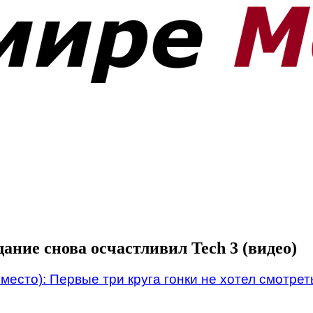
ние снова осчастливил Tech 3 (видео)
место): Первые три круга гонки не хотел смотрет