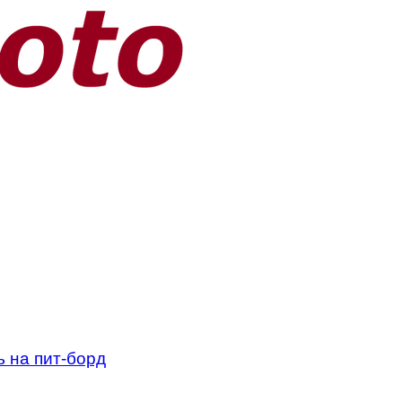
ь на пит-борд