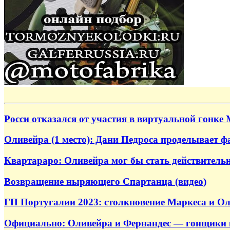
Росси отказался от участия в виртуальной гонке
Оливейра (1 место): Дани Педроса проделывает ф
Квартараро: Оливейра мог бы стать действител
Возвращение ныряющего Спартанца (видео)
ГП Португалии 2023: столкновение Маркеса и Ол
Официально: Оливейра и Фернандес — гонщики 