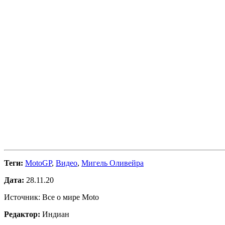
Теги:
MotoGP
,
Видео
,
Мигель Оливейра
Дата:
28.11.20
Источник: Все о мире Moto
Редактор:
Индиан