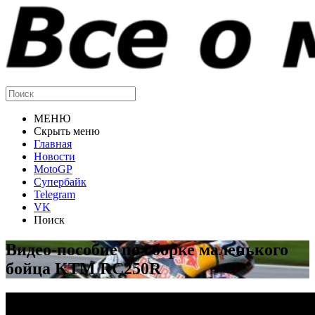
МЕНЮ
Скрыть меню
Главная
Новости
MotoGP
Супербайк
Telegram
VK
Поиск
Видео-пособие по сборке маленького
бойца KTM RC250R