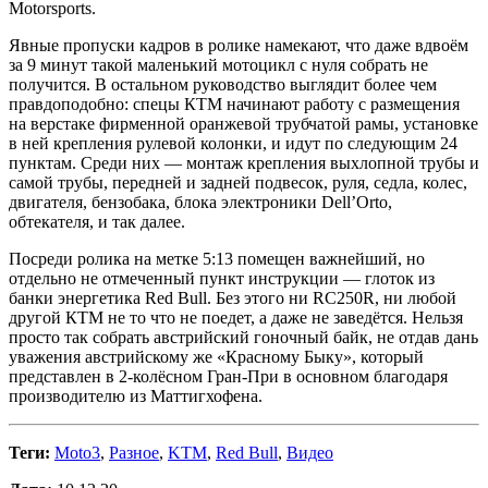
Motorsports.
Явные пропуски кадров в ролике намекают, что даже вдвоём
за 9 минут такой маленький мотоцикл с нуля собрать не
получится. В остальном руководство выглядит более чем
правдоподобно: спецы КТМ начинают работу с размещения
на верстаке фирменной оранжевой трубчатой рамы, установке
в ней крепления рулевой колонки, и идут по следующим 24
пунктам. Среди них — монтаж крепления выхлопной трубы и
самой трубы, передней и задней подвесок, руля, седла, колес,
двигателя, бензобака, блока электроники Dell’Orto,
обтекателя, и так далее.
Посреди ролика на метке 5:13 помещен важнейший, но
отдельно не отмеченный пункт инструкции — глоток из
банки энергетика Red Bull. Без этого ни RC250R, ни любой
другой КТМ не то что не поедет, а даже не заведётся. Нельзя
просто так собрать австрийский гоночный байк, не отдав дань
уважения австрийскому же «Красному Быку», который
представлен в 2-колёсном Гран-При в основном благодаря
производителю из Маттигхофена.
Теги:
Moto3
,
Разное
,
KTM
,
Red Bull
,
Видео