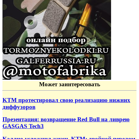
Может заинтересовать
KTM протестировал свою реализацию нижних
диффузоров
Презентация: возвращение Red Bull на ливрею
GASGAS Tech3
Каллио усложнил жизнь KTM: двойной перелом