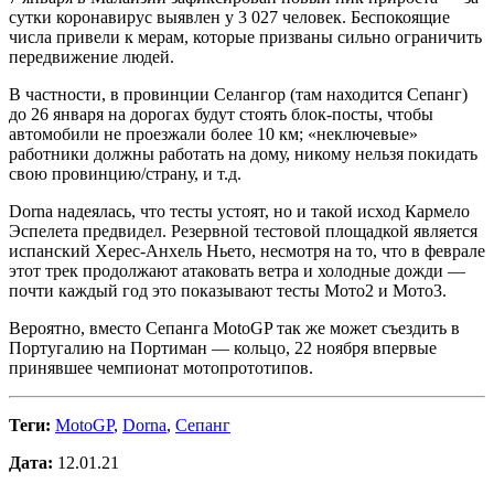
сутки коронавирус выявлен у 3 027 человек. Беспокоящие
числа привели к мерам, которые призваны сильно ограничить
передвижение людей.
В частности, в провинции Селангор (там находится Сепанг)
до 26 января на дорогах будут стоять блок-посты, чтобы
автомобили не проезжали более 10 км; «неключевые»
работники должны работать на дому, никому нельзя покидать
свою провинцию/страну, и т.д.
Dorna надеялась, что тесты устоят, но и такой исход Кармело
Эспелета предвидел. Резервной тестовой площадкой является
испанский Херес-Анхель Ньето, несмотря на то, что в феврале
этот трек продолжают атаковать ветра и холодные дожди —
почти каждый год это показывают тесты Мото2 и Мото3.
Вероятно, вместо Сепанга MotoGP так же может съездить в
Португалию на Портиман — кольцо, 22 ноября впервые
принявшее чемпионат мотопрототипов.
Теги:
MotoGP
,
Dorna
,
Сепанг
Дата:
12.01.21