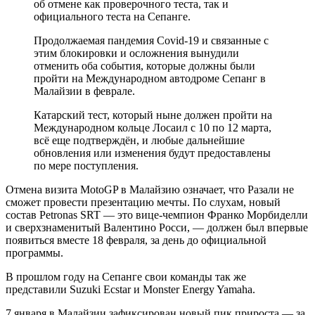
об отмене как проверочного теста, так и
официального теста на Сепанге.
Продолжаемая пандемия Covid-19 и связанные с
этим блокировки и осложнения вынудили
отменить оба события, которые должны были
пройти на Международном автодроме Сепанг в
Малайзии в феврале.
Катарский тест, который ныне должен пройти на
Международном кольце Лосаил с 10 по 12 марта,
всё еще подтверждён, и любые дальнейшие
обновления или изменения будут предоставлены
по мере поступления.
Отмена визита MotoGP в Малайзию означает, что Разали не
сможет провести презентацию мечты. По слухам, новый
состав Petronas SRT — это вице-чемпион Франко Морбиделли
и сверхзнаменитый Валентино Росси, — должен был впервые
появиться вместе 18 февраля, за день до официальной
программы.
В прошлом году на Сепанге свои команды так же
представили Suzuki Ecstar и Monster Energy Yamaha.
7 января в Малайзии зафиксирован новый пик прироста — за