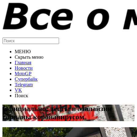
МЕНЮ
Скрыть меню
Главная
Новости
MotoGP
Супербайк
Telegram
VK
Поиск
Официально: тесты в Малайзии
сорваны коронавирусом