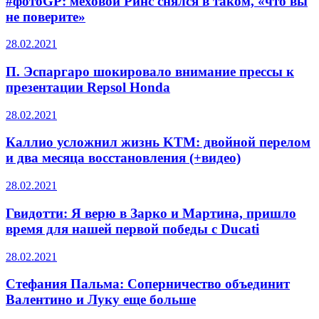
#фотоGP: меховой Ринс снялся в таком, «что вы
не поверите»
28.02.2021
П. Эспаргаро шокировало внимание прессы к
презентации Repsol Honda
28.02.2021
Каллио усложнил жизнь KTM: двойной перелом
и два месяца восстановления (+видео)
28.02.2021
Гвидотти: Я верю в Зарко и Мартина, пришло
время для нашей первой победы с Ducati
28.02.2021
Стефания Пальма: Соперничество объединит
Валентино и Луку еще больше