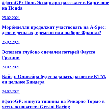
#фотоGP: Поль Эспаргаро рассекает в Барселоне
на Honda
25.02.2021
Морбиделли продолжит участвовать на A-Spec:
дело в деньгах, времени или выборе Франки?
25.02.2021
Эспелета глубоко опечален потерей Фаусто
Грезини
24.02.2021
Байер: Оливейра будет задавать развитие КТМ,
он цельнее Биндера
24.02.2021
#фотоGP: минута тишины на Рикардо Тормо в
честь основателя Gresini Racing