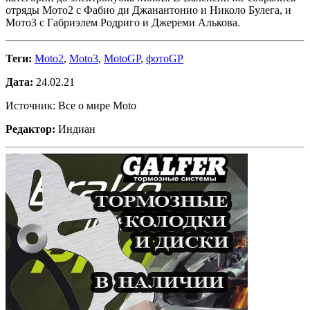
отряды Мото2 с Фабио ди Джанантонио и Николо Булега, и
Мото3 с Габриэлем Родриго и Джереми Алькова.
Теги:
Moto2
,
Moto3
,
MotoGP
,
фотоGP
Дата:
24.02.21
Источник: Все о мире Moto
Редактор:
Индиан