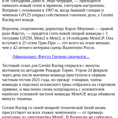
и её Автодрома Дино и Энцо Феррари, — приходится
начинать новый сезон в мрачном, гнетущем настроении.
Впервые с основания в 1997-м, когда бывший гонщик и
чемпион GP125 открыл собственное гоночное дело, у Gresini
Racing нет вождя.
Впрочем, спортивному директору Карло Мерлини — правой
руке Фаусто, — придётся стать новой опорой команды с 3
титулами GP250, Moto2 и Moto3, и 14 победами MotoGP. Она
вступает в 25 сезон Гран-При — это всего на сезон меньше,
чем у 42-летнего ветерана сцены Валентино Росси.
Официально: Фаусто Грезини скончался…
Тестовый сезон для Gresini Racing открылся с минуты
молчания на автодроме Рикардо Тормо. Утром 24 февраля
через день после кончины команда приступила к первым
частным тестам 2021 года, но прежде гонщики, члены
команды и персонал испанского трека собрались на стартовом
прямике, и мысленно снова попрощались с основателем
наиболее успешной частной команды MotoGP, когда объявили
минуту тишины.
Gresini Racing со своей мощной технической базой вновь
присутствует на всех этажах чемпионата — от премьер-
категории до электрокубка MotoE. В Валенсии же собрались