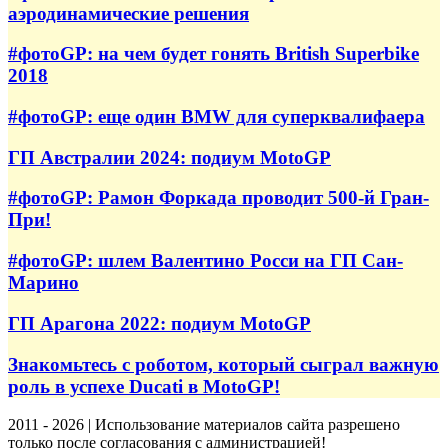
аэродинамические решения
#фотоGP: на чем будет гонять British Superbike
2018
#фотоGP: еще один BMW для суперквалифаера
ГП Австралии 2024: подиум MotoGP
#фотоGP: Рамон Форкада проводит 500-й Гран-
При!
#фотоGP: шлем Валентино Росси на ГП Сан-
Марино
ГП Арагона 2022: подиум MotoGP
Знакомьтесь с роботом, который сыграл важную
роль в успехе Ducati в MotoGP!
2011 - 2026 | Использование материалов сайта разрешено
только после согласования с администрацией!