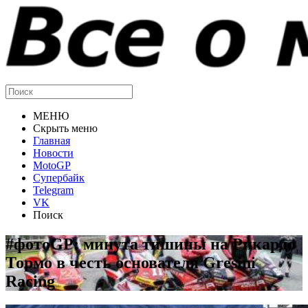
МЕНЮ
Скрыть меню
Главная
Новости
MotoGP
Супербайк
Telegram
VK
Поиск
#фотоGP: минута тишины на Рикардо
Тормо в честь основателя Gresini
Racing