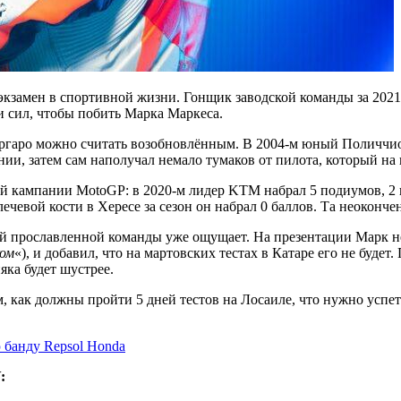
 экзамен в спортивной жизни. Гонщик заводской команды за 202
и сил, чтобы побить Марка Маркеса.
аргаро можно считать возобновлённым. В 2004-м юный Поличчи
и, затем сам наполучал немало тумаков от пилота, который на 
 кампании MotoGP: в 2020-м лидер KTM набрал 5 подиумов, 2 по
ечевой кости в Хересе за сезон он набрал 0 баллов. Та неоконч
ий прославленной команды уже ощущает. На презентации Марк не
ком
«), и добавил, что на мартовских тестах в Катаре его не будет
ка будет шустрее.
м, как должны пройти 5 дней тестов на Лосаиле, что нужно успет
 банду Repsol Honda
: