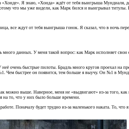
а «Хонде». Я знаю, «Хонда» ждёт от тебя выигрыша Мундиаля, до
тому что мы уже видели, как Марк бился и выигрывал титулы. Ho
ца, все ждут от тебя выигрыша гонок. Я сказал, что в ночь пер
ть много данных. У меня такой вопрос: как Марк исполняет свои
. У неё очень быстрые пилоты. Брадль много кругов проехал на п
№1. Чем быстрее он появится, тем больше я выучу. Он №1 в Мунд
 как можно выше. Наверное, меня не «выдвигают» из-за того, ка
я на то, что у них было больше времени.
работе. Поначалу будет трудно из-за маленького наката. То, что 