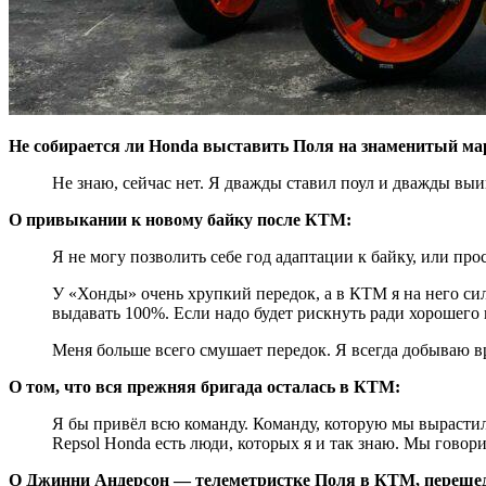
Не собирается ли Honda выставить Поля на знаменитый ма
Не знаю, сейчас нет. Я дважды ставил поул и дважды выиг
О привыкании к новому байку после КТМ:
Я не могу позволить себе год адаптации к байку, или про
У «Хонды» очень хрупкий передок, а в КТМ я на него сил
выдавать 100%. Если надо будет рискнуть ради хорошего п
Меня больше всего смушает передок. Я всегда добываю вр
О том, что вся прежняя бригада осталась в КТМ:
Я бы привёл всю команду. Команду, которую мы вырастили
Repsol Honda есть люди, которых я и так знаю. Мы говори
О Джинни Андерсон — телеметристке Поля в КТМ, переше