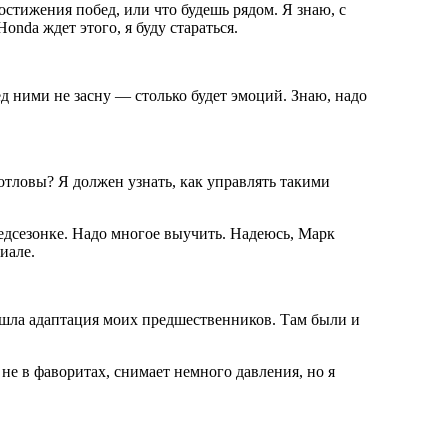
стижения побед, или что будешь рядом. Я знаю, с
nda ждет этого, я буду стараться.
ед ними не засну — столько будет эмоций. Знаю, надо
 отловы? Я должен узнать, как управлять такими
редсезонке. Надо многое выучить. Надеюсь, Марк
иале.
к шла адаптация моих предшественников. Там были и
я не в фаворитах, снимает немного давления, но я