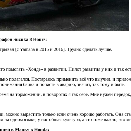
рафон Suzuka 8 Hours:
рывал [с Yamaha в 2015 и 2016]. Трудно сделать лучше.
сто помогать «Хонде» в развитии. Пилот развития у них и так ест
ьно полагался. Постараюсь применить всё что выучил, и прилож
онимания байка и попасть в аварию, значит, так тому и быть.
емя на торможении, в поворотах я так себе. Мне нужен передок,
, можно вырастить только если очень хорошо работать. Она стал
м на одном языке, у нас общая культура, а это тоже важно, это м
дшей к Марку в Honda: