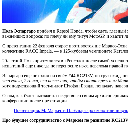
Поль Эспаргаро
прибыл в Repsol Honda, чтобы сдать главный
важнейших вопроса: по плечу ли ему титул MotoGP, и хватит л
С презентации 22 февраля старое противостояние Маркес-Эсп
коллективе RACC Impala, — в 125-кубовом чемпионате Каталони
29-летний Поль приземлился в «Репсоле» после самой успешной
испытаний еще никогда не переносил: из-за перелома правой пл
Эспаргаро еще не ездил на своём #44 RC213V, но груз ожидан
это гонка, 2 гонки, или полсезона, чтобы стать прежним Мар
хотя подменяющий тест-пилот Штефан Брадль поначалу наверня
О том, как будет выглядеть соседство со своим архи-сопернико
конференции после презентации.
Презентация: М. Маркес и П. Эспаргаро сколотили новую
Про будущее сотрудничество с Марком по развитию RC213V