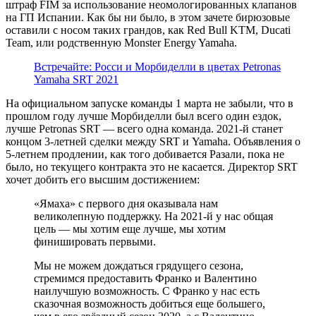
штраф FIM за использование неомологированных клапанов
на ГП Испании. Как бы ни было, в этом зачете бирюзовые
оставили с носом таких грандов, как Red Bull KTM, Ducati
Team, или родственную Monster Energy Yamaha.
Встречайте: Росси и Морбиделли в цветах Petronas
Yamaha SRT 2021
На официальном запуске команды 1 марта не забыли, что в
прошлом году лучше Морбиделли был всего один ездок,
лучше Petronas SRT — всего одна команда. 2021-й станет
концом 3-летней сделки между SRT и Yamaha. Объявления о
5-летнем продлении, как того добивается Разали, пока не
было, но текущего контракта это не касается. Директор SRT
хочет добить его высшим достижением:
«Ямаха» с первого дня оказывала нам
великолепную поддержку. На 2021-й у нас общая
цель — мы хотим еще лучше, мы хотим
финишировать первыми.
Мы не можем дождаться грядущего сезона,
стремимся предоставить Франко и Валентино
наилучшую возможность. С Франко у нас есть
сказочная возможность добиться еще большего,