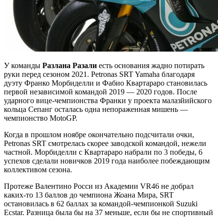
У команды
Разлана Разали
есть основания жадно потирать
руки перед сезоном 2021. Petronas SRT Yamaha благодаря
дуэту Франко Морбиделли и Фабио Квартараро становилась
первой независимой командой 2019 — 2020 годов. После
ударного вице-чемпионства Франки у проекта малазйийского
кольца Сепанг осталась одна непораженная мишень —
чемпионство MotoGP.
Когда в прошлом ноябре окончательно подсчитали очки,
Petronas SRT смотрелась скорее заводской командой, нежели
частной. Морбиделли с Квартараро набрали по 3 победы, 6
успехов сделали новичков 2019 года наиболее побеждающим
коллективом сезона.
Протеже Валентино Росси из Академии VR46 не добрал
каких-то 13 баллов до чемпиона Жоана Мира, SRT
остановилась в 62 баллах за командой-чемпионкой Suzuki
Ecstar. Разница была бы на 37 меньше, если бы не спортивный