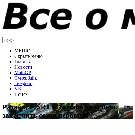
МЕНЮ
Скрыть меню
Главная
Новости
MotoGP
Супербайк
Telegram
VK
Поиск
Разали: У SRT и Yamaha одна цель —
закончить сезон первыми