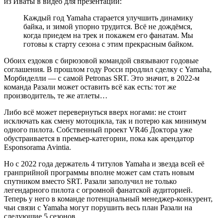
из Иваты в видео для презентации:
Каждый год Yamaha старается улучшить динамику
байка, и зимой упорно трудится. Всё не дождёмся,
когда приедем на трек и покажем его фанатам. Мы
готовы к старту сезона с этим прекрасным байком.
Обоих ездоков с бирюзовой командой связывают годовые
соглашения. В прошлом году Росси продлил сделку с Yamaha,
Морбиделли — с самой Petronas SRT. Это значит, в 2022-м
команда Разали может оставить всё как есть: тот же
производитель, те же атлеты…
Либо всё может перевернуться вверх ногами: не стоит
исключать как смену мотоцикла, так и потерю как минимум
одного пилота. Собственный проект VR46 Доктора уже
обустраивается в премьер-категории, пока как арендатор
Esponsorama Avintia.
Но с 2022 года держатель 4 титулов Yamaha и звезда всей её
гранприйной программы вполне может сам стать новым
спутником вместо SRT. Разали заполучил не только
легендарного пилота с огромной фанатской аудиторией.
Теперь у него в команде потенциальный менеджер-конкурент,
чьи связи с Yamaha могут порушить весь план Разали на
следующие 5 сезонов.