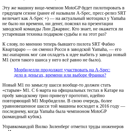
Эту же машину вице-чемпион MotoGP будет пилотировать в
грядущем сезоне (ранее её называли A-Spec, пресс-релиз SRT
величает как A-Spec +) — на актуальный мотоцикл у Yamaha
не было ни времени, ни денег, пояснял на презентации
заводской команды Лин Джарвис. Кто знает, не окажется ли
устаревшая техника подарком судьбы и на этот раз?
К слову, по мнению теперь бывшего пилота SRT Фабио
Квартараро — он сменил Росси в заводской Yamaha, — его
экс-напарник мог сам охладеть к идее выбить у завода новый
М1 (хотя такого шанса у него всё равно не было).
Морбиделли продолжит участвовать на A-Spec:
дело в деньгах, времени или выборе Франки?
Новый М1 по замыслу шасси вообще-то должен стать
«старым» М1. С 6 марта на официальных тестах в Катаре на
пробу заводскому трио привезут прототип, идейно
повторяющий М1 Морбиделли. В свою очередь, более
уравновешенное шасси той машины восходит к 2016 году —
последнему, когда Yamaha была чемпионом MotoGP
(командный кубок).
Управкомандой Вилко Зиленберг отметил труды инженеров