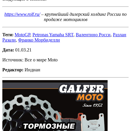
https://www.rolf.ru/
– крупнейший дилерский холдинг России по
продаже мотоциклов
Теги:
MotoGP
,
Petronas Yamaha SRT
,
Валентино Росси
,
Разлан
Разали
,
Франко Морбиделли
Дата:
01.03.21
Источник: Все о мире Moto
Редактор:
Индиан