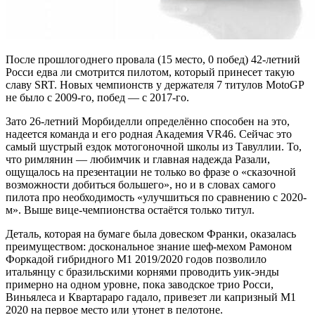
После прошлогоднего провала (15 место, 0 побед) 42-летний
Росси едва ли смотрится пилотом, который принесет такую
славу SRT. Новых чемпионств у держателя 7 титулов MotoGP
не было с 2009-го, побед — с 2017-го.
Зато 26-летний Морбиделли определённо способен на это,
надеется команда и его родная Академия VR46. Сейчас это
самый шустрый ездок мотогоночной школы из Тавуллии. То,
что римлянин — любимчик и главная надежда Разали,
ощущалось на презентации не только во фразе о «сказочной
возможности добиться большего», но и в словах самого
пилота про необходимость «улучшиться по сравнению с 2020-
м». Выше вице-чемпионства остаётся только титул.
Деталь, которая на бумаге была довеском Франки, оказалась
преимуществом: доскональное знание шеф-мехом Рамоном
Форкадой гибридного М1 2019/2020 годов позволило
итальянцу с бразильскими корнями проводить уик-энды
примерно на одном уровне, пока заводское трио Росси,
Виньялеса и Квартараро гадало, привезет ли капризный М1
2020 на первое место или утонет в пелотоне.