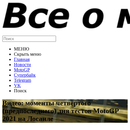
МЕНЮ
Скрыть меню
Главная
Новости
MotoGP
Супербайк
Telegram
VK
Поиск
Видео: моменты четвёртого
(предпоследнего) дня тестов MotoGP
2021 на Лосаиле