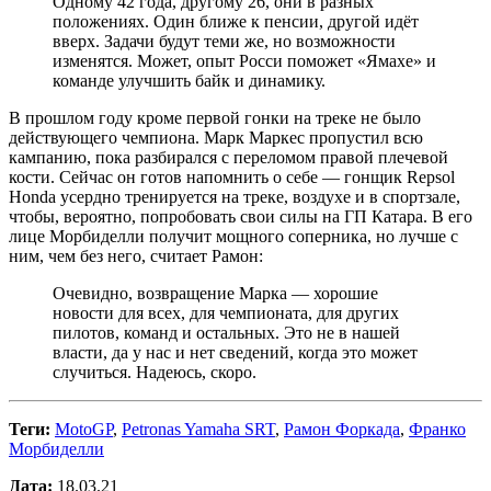
Одному 42 года, другому 26, они в разных
положениях. Один ближе к пенсии, другой идёт
вверх. Задачи будут теми же, но возможности
изменятся. Может, опыт Росси поможет «Ямахе» и
команде улучшить байк и динамику.
В прошлом году кроме первой гонки на треке не было
действующего чемпиона. Марк Маркес пропустил всю
кампанию, пока разбирался с переломом правой плечевой
кости. Сейчас он готов напомнить о себе — гонщик Repsol
Honda усердно тренируется на треке, воздухе и в спортзале,
чтобы, вероятно, попробовать свои силы на ГП Катара. В его
лице Морбиделли получит мощного соперника, но лучше с
ним, чем без него, считает Рамон:
Очевидно, возвращение Марка — хорошие
новости для всех, для чемпионата, для других
пилотов, команд и остальных. Это не в нашей
власти, да у нас и нет сведений, когда это может
случиться. Надеюсь, скоро.
Теги:
MotoGP
,
Petronas Yamaha SRT
,
Рамон Форкада
,
Франко
Морбиделли
Дата:
18.03.21