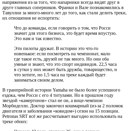
напряжения из-за того, что напарники всегда видят друг в
друге главных соперников. Франки и Вале познакомились в
Тавуллии за много-много лет до того, как стали делить треки,
их отношения не испортить:
Что до команды, если говорить о том, что Росси
значит для этого бизнеса, это будет время впустую.
Это нам и так известно.
Эти пилоты дружат. В истории это что-то
новенькое: если посмотреть на чемпионат, мало
где такое есть, друзей не так много. Но они оба
умные и знают, что это спорт индивидов. 22,5 часа
в сутки у них может быть дружба, товарищество, и
что хотите, но 1,5 часа на треке каждый будет
заниматься своим делом.
В гранприйной истории Yamaha не было более успешного
ездока, чем Росси с его 4 титулами. Но в прошлом году
звездой «камертонов» стал не он, а вице-чемпион
Морбиделли. Доктор закончил кошмарный (из-за 2 поломок
двигателя и заболевания «ковидом») сезон на 15 позиции.
Petronas SRT всё же рассчитывает выгодно использовать на
треке обоих: