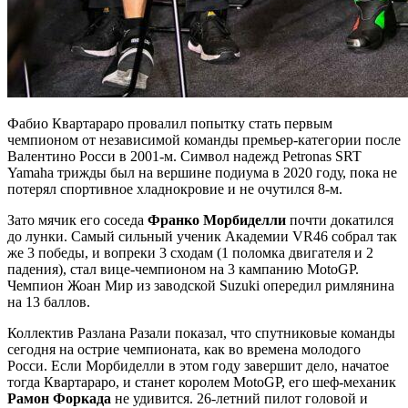
Фабио Квартараро провалил попытку стать первым
чемпионом от независимой команды премьер-категории после
Валентино Росси в 2001-м. Символ надежд Petronas SRT
Yamaha трижды был на вершине подиума в 2020 году, пока не
потерял спортивное хладнокровие и не очутился 8-м.
Зато мячик его соседа
Франко Морбиделли
почти докатился
до лунки. Самый сильный ученик Академии VR46 собрал так
же 3 победы, и вопреки 3 сходам (1 поломка двигателя и 2
падения), стал вице-чемпионом на 3 кампанию MotoGP.
Чемпион Жоан Мир из заводской Suzuki опередил римлянина
на 13 баллов.
Коллектив Разлана Разали показал, что спутниковые команды
сегодня на острие чемпионата, как во времена молодого
Росси. Если Морбиделли в этом году завершит дело, начатое
тогда Квартараро, и станет королем MotoGP, его шеф-механик
Рамон Форкада
не удивится. 26-летний пилот головой и