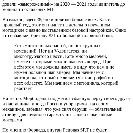
довели «замороженный» на 2020 — 2021 годы двигатель до
мощности остальных М1.
Возможно, здесь Франки повезло больше всех. Как и
прошлый год, этот он начнет на детально изученном
мотоцикле с давно выставленной базовой настройкой. Одно
это избавляет бригаду #21 от большой головной боли:
Есть много новых частей, но нет крупных
изменений. Нет ни V-двигателя, ни
многотрубчатого шасси. Есть много мелочей,
вместе с которыми можно шагнуть вперед. При
всём этом мы должны иметь в виду, что нам и не
нужен большой шаг вперед. Мы начинаем с
мотоцикла, который не является катастрофой во
всех областях. Мы начинаем с мотоцикла, который
работает.
На тестах Морбиделли подметил забавную черту своего друга
и наставника: иногда Росси в упор кричит на своих
механиков, забывая, что уже снял беруши — обязательный
атрибут для шумного гаража у пит-аллеи с рычащими
моторами.
По мнению Форкада, внутри Petronas SRT не будет