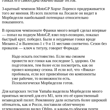
гонках его самоотдача обычно выше тестов.
3-кратный чемпион MotoGP Хорхе Лоренсо придерживается
того же мнения. Из всех пилотов на Лосаиле он видит в
Морбиделли наибольший потенциал относительно
показанного.
В прошлом чемпионате Франки много вещей сделал впервые
— попал на подиум MotoGP, взял поул-позицию, показал
быстрый круг, победил. Были и неудачные гонки вроде
Мизано-2 и Валенсии-1 с 9 и 11 местами соответно. Сезон без
провалов — ключ к титулу, говорит Форкада:
Надо искать постоянство. Если мы сможем
провести все гонки как последние 5, здорово. Он
подготовлен, тем более если посмотреть, как он
провел концовку сезона. И если всё, что «Ямаха»
пробовала, если все привезённые ею компоненты
уже рабочие, то возможности есть.
Психологически Морбиделли готов.
Для катарских тестов Yamaha выделила Морбиделли много
приятных мелочей для его М1, хотя это её единственный
незаводской пилот. Римлянину дали испытать более широкий
обтекатель, как и Росси, поставили облегченную
углеволоконную вилку Ohlins, и каким-то образом почти