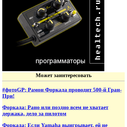
Может заинтересовать
#фотоGP: Рамон Форкада проводит 500-й Гран-
При!
Форкада: Рано или поздно всем не хватает
держака, дело за пилотом
Форкада: Если Yamaha выигрывает, ей не