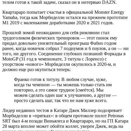
телом готов к такой задаче, сказал он в интервью DAZN.
Квартараро попытает счастья в официальной Monster Energy
Yamaha, тогда как Морбиделли остался на прежнем прототипе
М1 2019 с маленькими доработками 2020 и 2021 годов.
Прошлой зимой неожиданно для себя римлянин стал
трудоголиком физических тренировок — этот пинок ему
придал довольно унизительный проигрыш Фабио годом
ранее, когда новичок собрал 7 подиумов и 6 поулов, а он — ни
того, ни другого. Соединение глубоких познаний Форкады в
MotoGP (31 год в чемпионате, 3 титула с Лоренсо) с
упорством «нового» Морбиделли окупилось в 2020-м, и
должно еще раз окупиться теперь:
Франко готов к титулу. В любом случае, хуже,
когда ты чемпион — ты можешь только стать им
повторно, а это самое трудное [смеётся]. Мы
можем сделать один шаг к улучшению, а другие —
просто сделать шаг, так что не нам хуже всего.
Лидер недавних тестов в Катаре Джек Миллер подозревает
Морбиделли в «прятках»: в общем протоколе пилот Petronas
SRT был 4-м позади Виньялеса и Квартараро, но на ГП Катара
28 марта вполне может обойти коллег, уверен Джек, ведь на