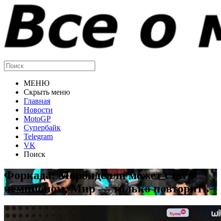
МЕНЮ
Скрыть меню
Главная
Новости
MotoGP
Супербайк
Telegram
VK
Поиск
Форкада: Морбиделли может стать
чемпионом, Мир — только повторить