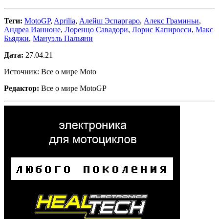
Теги:
MotoGP
,
Aprilia
,
Алейш Эспаргаро
,
Алекс Граминьи
,
Андреа Ианноне
,
Лоренцо Савадори
,
Лорис Капиросси
,
Макс
Бьяджи
,
Мануэль Пальяни
Дата:
27.04.21
Источник: Все о мире Moto
Редактор:
Все о мире MotoGP