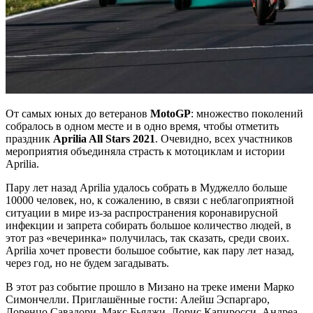
От самых юных до ветеранов
MotoGP
: множество поколений
собралось в одном месте и в одно время, чтобы отметить
праздник
Aprilia All Stars 2021
. Очевидно, всех участников
мероприятия объединяла страсть к мотоциклам и истории
Aprilia.
Пару лет назад Aprilia удалось собрать в Муджелло больше
10000 человек, но, к сожалению, в связи с неблагоприятной
ситуации в мире из-за распространения коронавирусной
инфекции и запрета собирать большое количество людей, в
этот раз «вечеринка» получилась, так сказать, среди своих.
Aprilia хочет провести большое событие, как пару лет назад,
через год, но не будем загадывать.
В этот раз событие прошло в Мизано на треке имени Марко
Симончелли. Приглашённые гости: Алейш Эспаргаро,
Лоренцо Савадори, Макс Бьяджи, Лорис Капиросси, Андреа