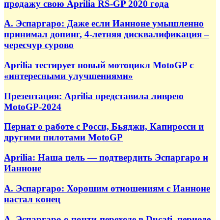
продажу свою Aprilia RS-GP 2020 года
А. Эспаргаро: Даже если Ианноне умышленно
принимал допинг, 4-летняя дисквалификация –
чересчур сурово
Aprilia тестирует новый мотоцикл MotoGP с
«интересными улучшениями»
Презентация: Aprilia представила ливрею
MotoGP-2024
Пернат о работе с Росси, Бьяджи, Капиросси и
другими пилотами MotoGP
Aprilia: Наша цель — подтвердить Эспаргаро и
Ианноне
А. Эспаргаро: Хорошим отношениям с Ианноне
настал конец
А. Эспаргаро о почти-переходе в Ducati, периоде