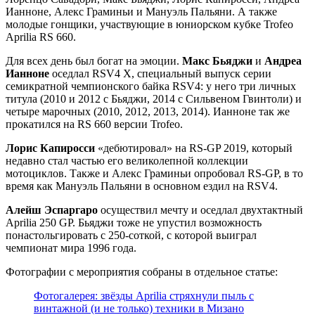
Ианноне, Алекс Граминьи и Мануэль Пальяни. А также
молодые гонщики, участвующие в юниорском кубке Trofeo
Aprilia RS 660.
Для всех день был богат на эмоции.
Макс Бьяджи
и
Андреа
Ианноне
оседлал RSV4 X, специальный выпуск серии
семикратной чемпионского байка RSV4: у него три личных
титула (2010 и 2012 с Бьяджи, 2014 с Сильвеном Гвинтоли) и
четыре марочных (2010, 2012, 2013, 2014). Ианноне так же
прокатился на RS 660 версии Trofeo.
Лорис Капиросси
«дебютировал» на RS-GP 2019, который
недавно стал частью его великолепной коллекции
мотоциклов. Также и Алекс Граминьи опробовал RS-GP, в то
время как Мануэль Пальяни в основном ездил на RSV4.
Алейш Эспаргаро
осуществил мечту и оседлал двухтактный
Aprilia 250 GP. Бьяджи тоже не упустил возможность
понастольгировать с 250-соткой, с которой выиграл
чемпионат мира 1996 года.
Фотографии с мероприятия собраны в отдельное статье:
Фотогалерея: звёзды Aprilia стряхнули пыль с
винтажной (и не только) техники в Мизано