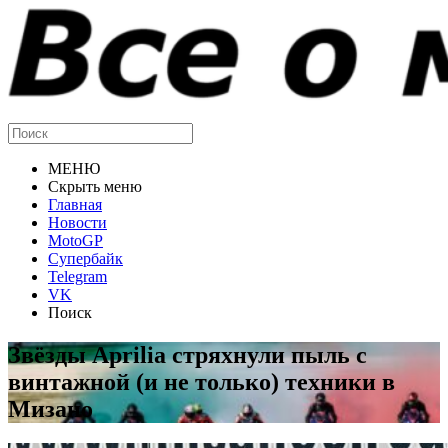
МЕНЮ
Скрыть меню
Главная
Новости
MotoGP
Супербайк
Telegram
VK
Поиск
Звёзды Aprilia стряхнули пыль с
винтажной (и не только) техники в
Мизано