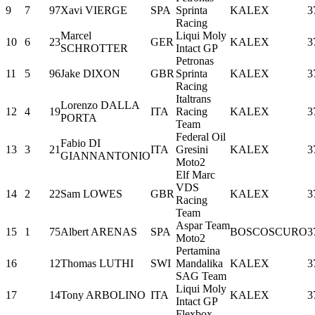
9
7
97
Xavi VIERGE
SPA
Sprinta
KALEX
3
Racing
Marcel
Liqui Moly
10
6
23
GER
KALEX
3
SCHROTTER
Intact GP
Petronas
11
5
96
Jake DIXON
GBR
Sprinta
KALEX
3
Racing
Italtrans
Lorenzo DALLA
12
4
19
ITA
Racing
KALEX
3
PORTA
Team
Federal Oil
Fabio DI
13
3
21
ITA
Gresini
KALEX
3
GIANNANTONIO
Moto2
Elf Marc
VDS
14
2
22
Sam LOWES
GBR
KALEX
3
Racing
Team
Aspar Team
15
1
75
Albert ARENAS
SPA
BOSCOSCURO
3
Moto2
Pertamina
16
12
Thomas LUTHI
SWI
Mandalika
KALEX
3
SAG Team
Liqui Moly
17
14
Tony ARBOLINO
ITA
KALEX
3
Intact GP
Flexbox