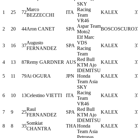
SKY
Marco
Racing
1
25
72
ITA
KALEX
3
BEZZECCHI
Team
VR46
Aspar Team
2
20
44
Aron CANET
SPA
BOSCOSCURO
3
Moto2
Elf Marc
Augusto
VDS
3
16
37
SPA
KALEX
3
FERNANDEZ
Racing
Team
Red Bull
4
13
87
Remy GARDNER
AUS
KALEX
3
KTM Ajo
IDEMITSU
5
11
79
Ai OGURA
JPN
Honda
KALEX
3
Team Asia
SKY
Racing
6
10
13
Celestino VIETTI
ITA
KALEX
3
Team
VR46
Raul
Red Bull
7
9
25
SPA
KALEX
3
FERNANDEZ
KTM Ajo
IDEMITSU
Somkiat
8
8
35
THA
Honda
KALEX
3
CHANTRA
Team Asia
Petronas