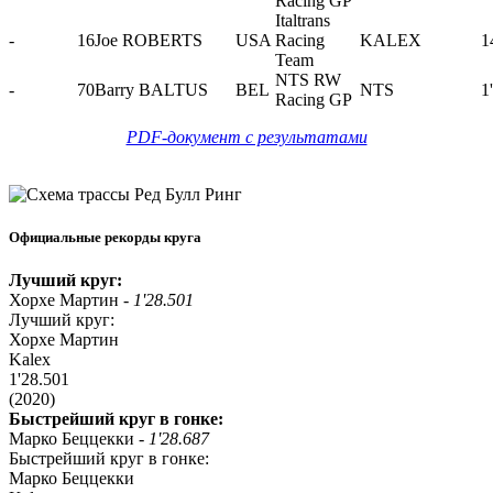
Racing GP
Italtrans
-
16
Joe ROBERTS
USA
Racing
KALEX
1
Team
NTS RW
-
70
Barry BALTUS
BEL
NTS
1
Racing GP
PDF-документ с результатами
Официальные рекорды круга
Лучший круг:
Хорхе Мартин -
1'28.501
Лучший круг:
Хорхе Мартин
Kalex
1'28.501
(2020)
Быстрейший круг в гонке:
Марко Беццекки -
1'28.687
Быстрейший круг в гонке:
Марко Беццекки