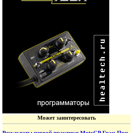
Может заинтересовать
Результаты первой практики MotoGP Гран-При