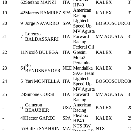
18
62
Stefano MANZI
ITA
KALEX
3
HP40
American
19
42
Marcos RAMIREZ
SPA
KALEX
3
Racing
Lightech
20
9
Jorge NAVARRO
SPA
BOSCOSCURO
3
Speed Up
MV Agusta
Lorenzo
21
7
ITA
Forward
MV AGUSTA
3
BALDASSARRI
Racing
Federal Oil
22
11
Nicolò BULEGA
ITA
Gresini
KALEX
3
Moto2
Pertamina
Bo
23
64
NED
Mandalika
KALEX
3
BENDSNEYDER
SAG Team
Lightech
24
5
Yari MONTELLA
ITA
BOSCOSCURO
3
Speed Up
MV Agusta
25
24
Simone CORSI
ITA
Forward
MV AGUSTA
3
Racing
Cameron
American
-
6
USA
KALEX
2
BEAUBIER
Racing
Flexbox
-
40
Hector GARZO
SPA
KALEX
2
HP40
NTS RW
-
55
Hafizh SYAHRIN
MAL
NTS
1