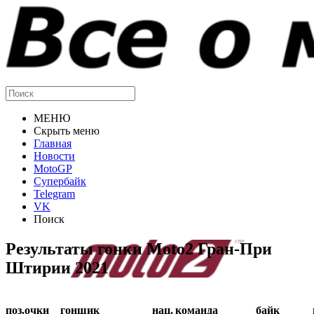
МЕНЮ
Скрыть меню
Главная
Новости
MotoGP
Супербайк
Telegram
VK
Поиск
Результаты гонки Moto2 Гран-При
Штирии 2021
поз.
очки
гонщик
нац.
команда
байк