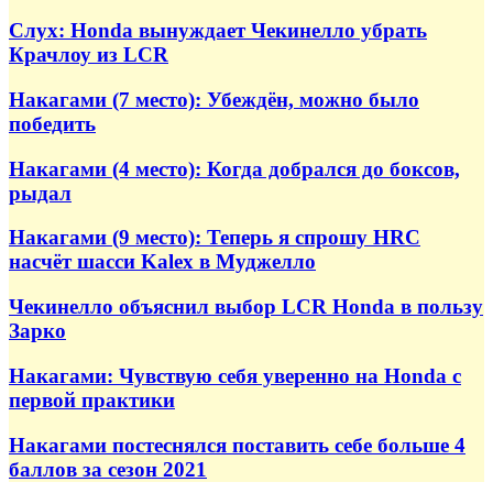
Слух: Honda вынуждает Чекинелло убрать
Крачлоу из LCR
Накагами (7 место): Убеждён, можно было
победить
Накагами (4 место): Когда добрался до боксов,
рыдал
Накагами (9 место): Теперь я спрошу HRC
насчёт шасси Kalex в Муджелло
Чекинелло объяснил выбор LCR Honda в пользу
Зарко
Накагами: Чувствую себя уверенно на Honda с
первой практики
Накагами постеснялся поставить себе больше 4
баллов за сезон 2021