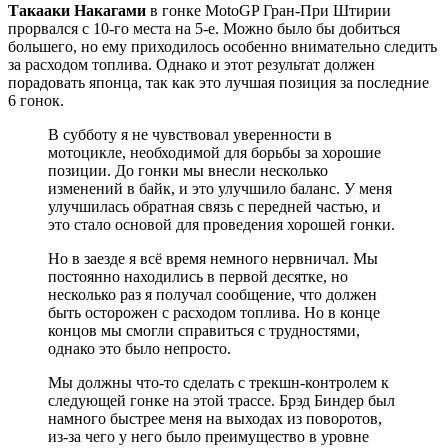
Такааки Накагами
в гонке MotoGP Гран-При Штирии
прорвался с 10-го места на 5-е. Можно было бы добиться
большего, но ему приходилось особенно внимательно следить
за расходом топлива. Однако и этот результат должен
порадовать японца, так как это лучшая позиция за последние
6 гонок.
В субботу я не чувствовал уверенности в
мотоцикле, необходимой для борьбы за хорошие
позиции. До гонки мы внесли несколько
изменений в байк, и это улучшило баланс. У меня
улучшилась обратная связь с передней частью, и
это стало основой для проведения хорошей гонки.
Но в заезде я всё время немного нервничал. Мы
постоянно находились в первой десятке, но
несколько раз я получал сообщение, что должен
быть осторожен с расходом топлива. Но в конце
концов мы смогли справиться с трудностями,
однако это было непросто.
Мы должны что-то сделать с трекшн-контролем к
следующей гонке на этой трассе. Брэд Биндер был
намного быстрее меня на выходах из поворотов,
из-за чего у него было преимущество в уровне