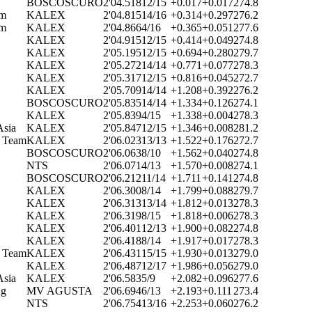
BOSCOSCURO
2'04.518
12/15
+0.017
+0.017
274.8
am
KALEX
2'04.815
14/16
+0.314
+0.297
276.2
am
KALEX
2'04.866
4/16
+0.365
+0.051
277.6
KALEX
2'04.915
12/15
+0.414
+0.049
274.8
KALEX
2'05.195
12/15
+0.694
+0.280
279.7
KALEX
2'05.272
14/14
+0.771
+0.077
278.3
KALEX
2'05.317
12/15
+0.816
+0.045
272.7
KALEX
2'05.709
14/14
+1.208
+0.392
276.2
BOSCOSCURO
2'05.835
14/14
+1.334
+0.126
274.1
KALEX
2'05.839
4/15
+1.338
+0.004
278.3
sia
KALEX
2'05.847
12/15
+1.346
+0.008
281.2
G Team
KALEX
2'06.023
13/13
+1.522
+0.176
272.7
BOSCOSCURO
2'06.063
8/10
+1.562
+0.040
274.8
NTS
2'06.071
4/13
+1.570
+0.008
274.1
BOSCOSCURO
2'06.212
11/14
+1.711
+0.141
274.8
KALEX
2'06.300
8/14
+1.799
+0.088
279.7
KALEX
2'06.313
13/14
+1.812
+0.013
278.3
KALEX
2'06.319
8/15
+1.818
+0.006
278.3
KALEX
2'06.401
12/13
+1.900
+0.082
274.8
KALEX
2'06.418
8/14
+1.917
+0.017
278.3
G Team
KALEX
2'06.431
15/15
+1.930
+0.013
279.0
KALEX
2'06.487
12/17
+1.986
+0.056
279.0
sia
KALEX
2'06.583
5/9
+2.082
+0.096
277.6
ng
MV AGUSTA
2'06.694
6/13
+2.193
+0.111
273.4
NTS
2'06.754
13/16
+2.253
+0.060
276.2