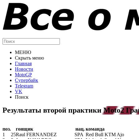
МЕНЮ
Скрыть меню
Главная
Новости
MotoGP
Супербайк
Telegram
VK
Поиск
Результаты второй практики Moto2 Гр
поз.
гонщик
нац.
команда
1
25
Raul FERNANDEZ
SPA
Red Bull KTM Ajo