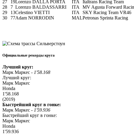
27
19
Lorenzo DALLA PORTA
ITA
Italtrans Racing Team
28
7
Lorenzo BALDASSARRI
ITA
MV Agusta Forward Raci
29
13
Celestino VIETTI
ITA
SKY Racing Team VR46
30
77
Adam NORRODIN
MAL
Petronas Sprinta Racing
Официальные рекорды круга
Лучший круг:
Марк Маркес -
1'58.168
Лучший круг:
Марк Маркес
Honda
1'58.168
(2019)
Быстрейший круг в гонке:
Марк Маркес -
1'59.936
Быстрейший круг в гонке:
Марк Маркес
Honda
1'59.936