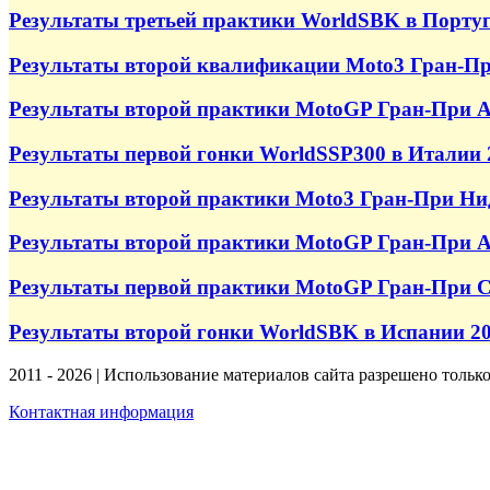
Результаты третьей практики WorldSBK в Порту
Результаты второй квалификации Moto3 Гран-Пр
Результаты второй практики MotoGP Гран-При А
Результаты первой гонки WorldSSP300 в Италии 
Результаты второй практики Moto3 Гран-При Ни
Результаты второй практики MotoGP Гран-При А
Результаты первой практики MotoGP Гран-При 
Результаты второй гонки WorldSBK в Испании 2
2011 - 2026 | Использование материалов сайта разрешено тольк
Контактная информация