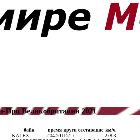
ан-При Великобритании 2021
байк
время
круги
отставание
км/ч
KALEX
2'04.501
15/17
278.3