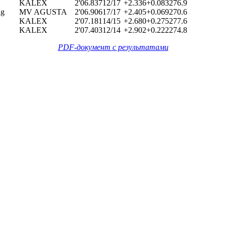
KALEX
2'06.837
12/17
+2.336
+0.083
276.9
ng
MV AGUSTA
2'06.906
17/17
+2.405
+0.069
270.6
KALEX
2'07.181
14/15
+2.680
+0.275
277.6
KALEX
2'07.403
12/14
+2.902
+0.222
274.8
PDF-документ с результатами