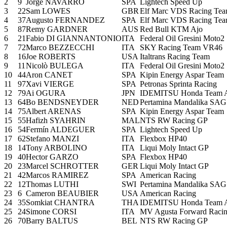
2
9
Jorge NAVARRO
SPA
Lightech Speed Up
3
22
Sam LOWES
GBR
Elf Marc VDS Racing Te
4
37
Augusto FERNANDEZ
SPA
Elf Marc VDS Racing Te
5
87
Remy GARDNER
AUS
Red Bull KTM Ajo
6
21
Fabio DI GIANNANTONIO
ITA
Federal Oil Gresini Moto2
7
72
Marco BEZZECCHI
ITA
SKY Racing Team VR46
8
16
Joe ROBERTS
USA
Italtrans Racing Team
9
11
Nicolò BULEGA
ITA
Federal Oil Gresini Moto2
10
44
Aron CANET
SPA
Kipin Energy Aspar Team
11
97
Xavi VIERGE
SPA
Petronas Sprinta Racing
12
79
Ai OGURA
JPN
IDEMITSU Honda Team A
13
64
Bo BENDSNEYDER
NED
Pertamina Mandalika SA
14
75
Albert ARENAS
SPA
Kipin Energy Aspar Team
15
55
Hafizh SYAHRIN
MAL
NTS RW Racing GP
16
54
Fermín ALDEGUER
SPA
Lightech Speed Up
17
62
Stefano MANZI
ITA
Flexbox HP40
18
14
Tony ARBOLINO
ITA
Liqui Moly Intact GP
19
40
Hector GARZO
SPA
Flexbox HP40
20
23
Marcel SCHROTTER
GER
Liqui Moly Intact GP
21
42
Marcos RAMIREZ
SPA
American Racing
22
12
Thomas LUTHI
SWI
Pertamina Mandalika SA
23
6
Cameron BEAUBIER
USA
American Racing
24
35
Somkiat CHANTRA
THA
IDEMITSU Honda Team A
25
24
Simone CORSI
ITA
MV Agusta Forward Raci
26
70
Barry BALTUS
BEL
NTS RW Racing GP