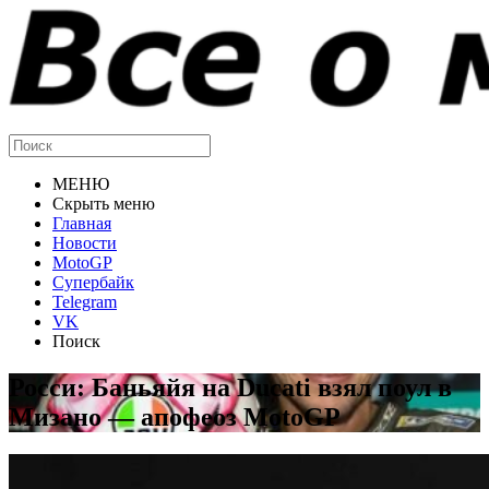
МЕНЮ
Скрыть меню
Главная
Новости
MotoGP
Супербайк
Telegram
VK
Поиск
Росси: Баньяйя на Ducati взял поул в
Мизано — апофеоз MotoGP