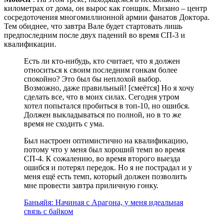
километрах от дома, он вырос как гонщик. Мизано – центр
сосредоточения многомиллионной армии фанатов Доктора.
Тем обиднее, что завтра Вале будет стартовать лишь
предпоследним после двух падений во время СП-3 и
квалификации.
Есть ли кто-нибудь, кто считает, что я должен
относиться к своим последним гонкам более
спокойно? Это был бы неплохой выбор.
Возможно, даже правильный! [смеётся] Но я хочу
сделать все, что в моих силах. Сегодня утром
хотел попытался пробиться в топ-10, но ошибся.
Должен выкладываться по полной, но в то же
время не сходить с ума.
Был настроен оптимистично на квалификацию,
потому что у меня был хороший темп во время
СП-4. К сожалению, во время второго выезда
ошибся и потерял передок. Но я не пострадал и у
меня ещё есть темп, который должен позволить
мне провести завтра приличную гонку.
Баньяйя: Начиная с Арагона, у меня идеальная
связь с байком