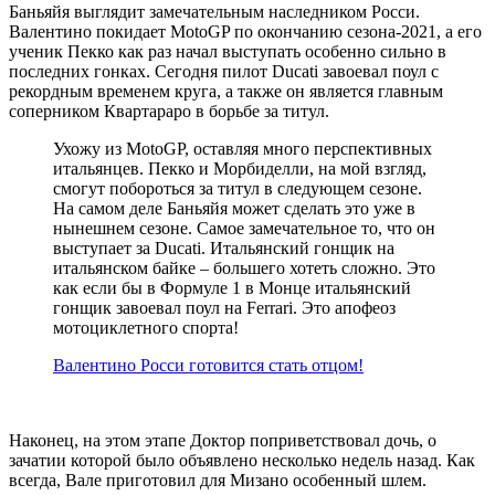
Баньяйя выглядит замечательным наследником Росси.
Валентино покидает MotoGP по окончанию сезона-2021, а его
ученик Пекко как раз начал выступать особенно сильно в
последних гонках. Сегодня пилот Ducati завоевал поул с
рекордным временем круга, а также он является главным
соперником Квартараро в борьбе за титул.
Ухожу из MotoGP, оставляя много перспективных
итальянцев. Пекко и Морбиделли, на мой взгляд,
смогут побороться за титул в следующем сезоне.
На самом деле Баньяйя может сделать это уже в
нынешнем сезоне. Самое замечательное то, что он
выступает за Ducati. Итальянский гонщик на
итальянском байке – большего хотеть сложно. Это
как если бы в Формуле 1 в Монце итальянский
гонщик завоевал поул на Ferrari. Это апофеоз
мотоциклетного спорта!
Валентино Росси готовится стать отцом!
Наконец, на этом этапе Доктор поприветствовал дочь, о
зачатии которой было объявлено несколько недель назад. Как
всегда, Вале приготовил для Мизано особенный шлем.