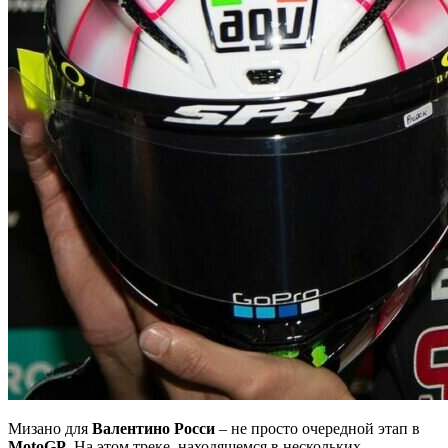
Мизано для
Валентино Росси
– не просто очередной этап в
MotoGP
. На этом треке, находящемся в нескольких