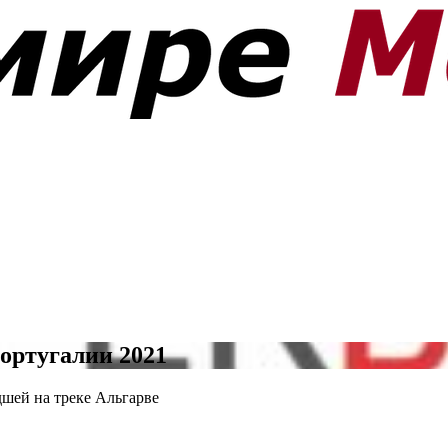
ортугалии 2021
шей на треке Альгарве