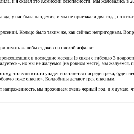
злила, и я сказал это Комиссии безопасности. Мы жаловались в 20
вда, у нас была пандемия, и мы не приезжали два года, но кто-т
етрясений. Кольцо было таким же, как сейчас: непригодным. Вопр
ринимать жалобы ездоков на плохой асфальт:
 произошедших в последние месяцы [в связи с гибелью 3 подрост
алуетесь», но мы не жалуемся [на ровном месте], мы жалуемся, п
му, что если кто-то упадет и останется посреди трека, будет нес
 лобовую тоже опасно». Колдобины делают трек опасным.
ет напряженность, мы проживаем очень черный год, и я думаю, ч