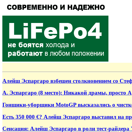
Алейш Эспаргаро взбешен столкновением со Сте
А. Эспаргаро (8 место): Никакой драмы, просто A
Гонщики-уборщики MotoGP высказались о чистк
Есть 350 000 €? Алейш Эспаргаро выставил на пр
Сенсация: Алейш Эспаргаро в роли тест-райдера