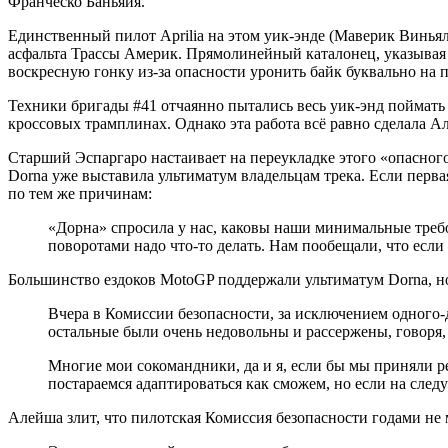
Франческо Баньяйя.
Единственный пилот Aprilia на этом уик-энде (Маверик Винья
асфальта Трассы Америк. Прямолинейный каталонец, указывая н
воскресную гонку из-за опасности уронить байк буквально на 
Техники бригады #41 отчаянно пытались весь уик-энд поймать 
кроссовых трамплинах. Однако эта работа всё равно сделала
Старший Эспаргаро настаивает на переукладке этого «опасного
Dorna уже выставила ультиматум владельцам трека. Если первая
по тем же причинам:
«Дорна» спросила у нас, каковы наши минимальные требо
поворотами надо что-то делать. Нам пообещали, что если
Большинство ездоков MotoGP поддержали ультиматум Dorna, но
Вчера в Комиссии безопасности, за исключением одного-д
остальные были очень недовольны и рассержены, говоря, 
Многие мои сокомандники, да и я, если бы мы приняли ре
постараемся адаптироваться как сможем, но если на след
Алейша злит, что пилотская Комиссия безопасности годами не