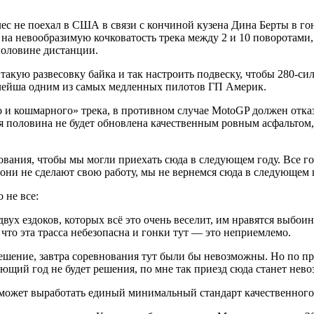
лес не поехал в США в связи с кончиной кузена Дина Берты в го
а невообразимую кочковатость трека между 2 и 10 поворотами, в
половине дистанции.
такую развесовку байка и так настроить подвеску, чтобы 280-с
 Алейша одним из самых медленных пилотов ГП Америк.
 и кошмарного» трека, в противном случае MotoGP должен отказа
 половина не будет обновлена качественным ровным асфальтом, Cir
вания, чтобы мы могли приехать сюда в следующем году. Все г
 они не сделают свою работу, мы не вернемся сюда в следующем 
 не все:
вух ездоков, которых всё это очень веселит, им нравятся выбоин
что эта трасса небезопасна и гонки тут — это неприемлемо.
шение, завтра соревнования тут были бы невозможны. Но по прав
ующий год не будет решения, по мне так приезд сюда станет нев
 может выработать единый минимальный стандарт качественного