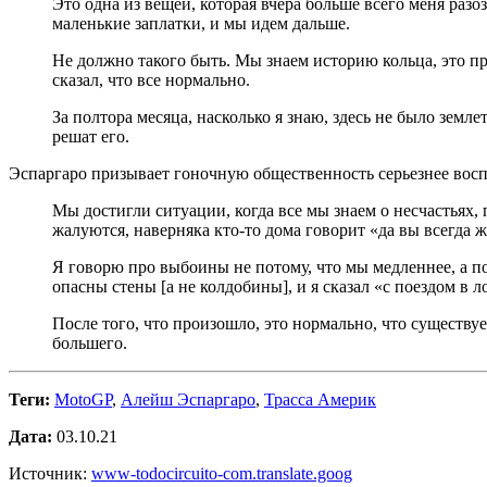
Это одна из вещей, которая вчера больше всего меня разо
маленькие заплатки, и мы идем дальше.
Не должно такого быть. Мы знаем историю кольца, это пра
сказал, что все нормально.
За полтора месяца, насколько я знаю, здесь не было земл
решат его.
Эспаргаро призывает гоночную общественность серьезнее восп
Мы достигли ситуации, когда все мы знаем о несчастьях,
жалуются, наверняка кто-то дома говорит «да вы всегда ж
Я говорю про выбоины не потому, что мы медленнее, а пото
опасны стены [а не колдобины], и я сказал «с поездом в
После того, что произошло, это нормально, что существу
большего.
Теги:
MotoGP
,
Алейш Эспаргаро
,
Трасса Америк
Дата:
03.10.21
Источник:
www-todocircuito-com.translate.goog