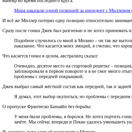
манёвр во время последнего круга.
Мира наказали одной позицией за инцидент с Миллером 
И всё же Миллер потерял одну позицию относительно занимае
Сразу после гонки Джек был разгневан и не хотел принимать и
Подобное случилось со мной в Мизано – он так же вытолкн
наказание. Что касается моих эмоций, я считаю, что хоро
Что касается гонки в целом, австралиец сказал:
Очевидно, десятое место на стартовой решетке – позиция
заблокировали в первом повороте и я не смог много отыг
проблемы с передней покрышкой.
Джек выбрал самый жёсткий состав как передней, так и задне
Я думал, этот выбор окупиться, но проблемы с передним
О пропуске Франческо Баньяйи без борьбы:
У меня были проблемы, я боролся. Не хотел портить гонк
зачёте. Мы сейчас впереди и Пекко удалось уменьшить ущ
И, конечно, пара слов об инциденте с Миром: