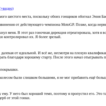
(+видео)
мого шестого места, поскольку обоих гонщиков обогнал Эния Ба
звинения от действующего чемпиона MotoGP. Позже, когда нервы 
ул меня. В этот раз гоночная дирекция отреагировала, хотя я вс
шо контролировал их. Я более зрелый.
, далекая от идеальной. И всё же, несмотря на плохую квалифик
рать благодаря хорошему старту. После этого начал отыгрывать 
й покрышки.
 колесом были слишком большими, я не мог прибавить ещё больш
у ему. У него был хороший темп, поэтому я пропустил его. Это 
ерб от этой гонки.