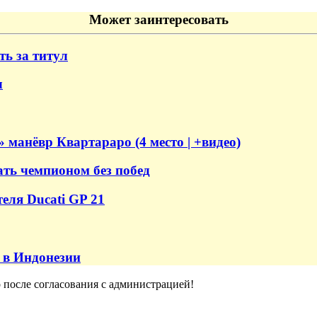
Может заинтересовать
ть за титул
л
манёвр Квартараро (4 место | +видео)
ать чемпионом без побед
еля Ducati GP 21
 в Индонезии
о после согласования с администрацией!