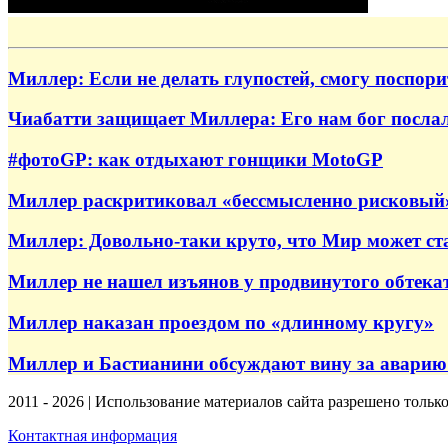
Миллер: Если не делать глупостей, смогу поспори
Чиабатти защищает Миллера: Его нам бог посла
#фотоGP: как отдыхают гонщики MotoGP
Миллер раскритиковал «бессмысленно рисковый» 
Миллер: Довольно-таки круто, что Мир может ст
Миллер не нашел изъянов у продвинутого обтекат
Миллер наказан проездом по «длинному кругу»
Миллер и Бастианини обсуждают вину за аварию
2011 - 2026 | Использование материалов сайта разрешено тольк
Контактная информация