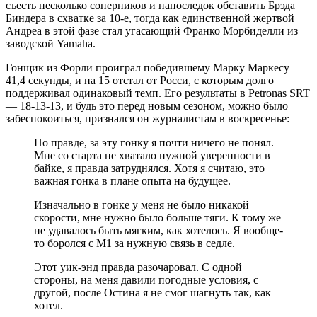
съесть несколько соперников и напоследок обставить Брэда
Биндера в схватке за 10-е, тогда как единственной жертвой
Андреа в этой фазе стал угасающий Франко Морбиделли из
заводской Yamaha.
Гонщик из Форли проиграл победившему Марку Маркесу
41,4 секунды, и на 15 отстал от Росси, с которым долго
поддерживал одинаковый темп. Его результаты в Petronas SRT
— 18-13-13, и будь это перед новым сезоном, можно было
забеспокоиться, признался он журналистам в воскресенье:
По правде, за эту гонку я почти ничего не понял.
Мне со старта не хватало нужной уверенности в
байке, я правда затруднялся. Хотя я считаю, это
важная гонка в плане опыта на будущее.
Изначально в гонке у меня не было никакой
скорости, мне нужно было больше тяги. К тому же
не удавалось быть мягким, как хотелось. Я вообще-
то боролся с М1 за нужную связь в седле.
Этот уик-энд правда разочаровал. С одной
стороны, на меня давили погодные условия, с
другой, после Остина я не смог шагнуть так, как
хотел.