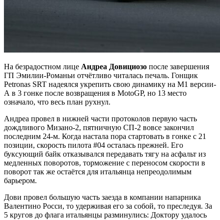
На безрадостном лице
Андреа Довициозо
после завершения
ГП Эмилии-Романьи отчётливо читалась печаль. Гонщик
Petronas SRT надеялся укрепить свою динамику на М1 версии-
А в 3 гонке после возвращения в MotoGP, но 13 место
означало, что весь план рухнул.
Андреа провел в нижней части протоколов первую часть
дождливого Мизано-2, пятничную СП-2 вовсе закончил
последним 24-м. Когда настала пора стартовать в гонке с 21
позиции, скорость пилота #04 осталась прежней. Его
буксующий байк отказывался передавать тягу на асфальт из
медленных поворотов, торможение с переносом скорости в
поворот так же остаётся для итальянца непреодолимым
барьером.
Дови провел большую часть заезда в компании напарника
Валентино Росси, то удерживая его за собой, то преследуя. За
5 кругов до флага итальянцы разминулись: Доктору удалось