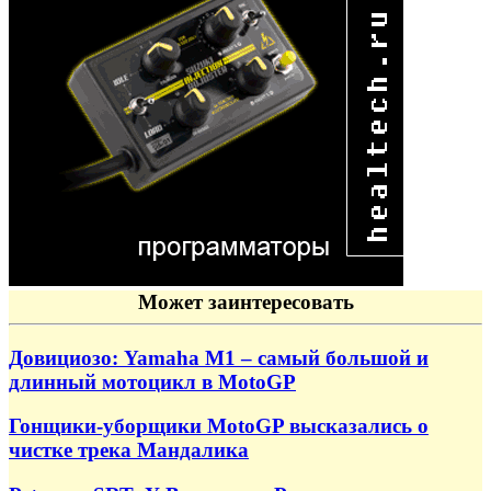
Может заинтересовать
Довициозо: Yamaha M1 – самый большой и
длинный мотоцикл в MotoGP
Гонщики-уборщики MotoGP высказались о
чистке трека Мандалика