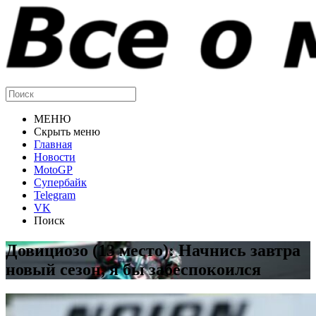
МЕНЮ
Скрыть меню
Главная
Новости
MotoGP
Супербайк
Telegram
VK
Поиск
Довициозо (13 место): Начнись завтра
новый сезон, я бы забеспокоился