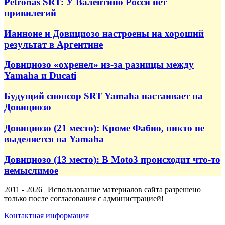
Petronas SRT: У Валентино Росси нет
привилегий
Ианноне и Довициозо настроены на хороший
результат в Аргентине
Довициозо «охренел» из-за разницы между
Yamaha и Ducati
Будущий спонсор SRT Yamaha настаивает на
Довициозо
Довициозо (21 место): Кроме Фабио, никто не
выделяется на Yamaha
Довициозо (13 место): В Moto3 происходит что-то
немыслимое
2011 - 2026 | Использование материалов сайта разрешено
только после согласования с администрацией!
Контактная информация