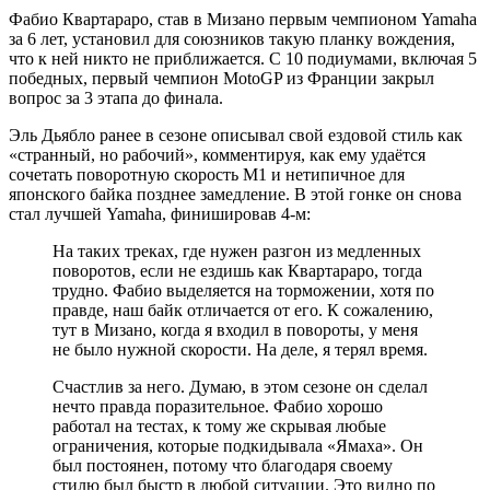
Фабио Квартараро, став в Мизано первым чемпионом Yamaha
за 6 лет, установил для союзников такую планку вождения,
что к ней никто не приближается. С 10 подиумами, включая 5
победных, первый чемпион MotoGP из Франции закрыл
вопрос за 3 этапа до финала.
Эль Дьябло ранее в сезоне описывал свой ездовой стиль как
«странный, но рабочий», комментируя, как ему удаётся
сочетать поворотную скорость М1 и нетипичное для
японского байка позднее замедление. В этой гонке он снова
стал лучшей Yamaha, финишировав 4-м:
На таких треках, где нужен разгон из медленных
поворотов, если не ездишь как Квартараро, тогда
трудно. Фабио выделяется на торможении, хотя по
правде, наш байк отличается от его. К сожалению,
тут в Мизано, когда я входил в повороты, у меня
не было нужной скорости. На деле, я терял время.
Счастлив за него. Думаю, в этом сезоне он сделал
нечто правда поразительное. Фабио хорошо
работал на тестах, к тому же скрывая любые
ограничения, которые подкидывала «Ямаха». Он
был постоянен, потому что благодаря своему
стилю был быстр в любой ситуации. Это видно по