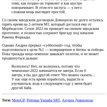
тому, как поздно он тормозит и как шустро
поворачивает. В этом его заслуга — у него
сложная вещь выглядит простой.
Со своим заводским договором Довициозо не долго осталось
терять время на 2-летнем М1, который достался ему от
Морбиделли. Сезон 2022 он проведет на свежем заводском
прототипе, и полностью сохранит бригаду под началом
Рамона Форкады.
Однако Андреа прервал «субботний» год, чтобы
подготовиться к цели №1 — возвращению в битвы за победы.
Пока трижды вице-чемпион замыкает пелотон, и не может
продвинуться дальше:
Волнуюсь? Нет, не волнуюсь, потому что
чемпионат-2022 начинается не завтра. Если б
завтра, я бы дал другой ответ. Что можно сказать…
У нас еще есть время поработать, вырасти и
улучшиться, ведь в следующем году у меня будет
другой байк.
Теги:
MotoGP
,
Petronas Yamaha SRT
,
Андреа Довициозо