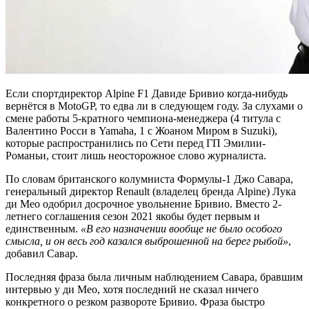
Если спортдиректор Alpine F1 Давиде Бривио когда-нибудь
вернётся в MotoGP, то едва ли в следующем году. За слухами о
смене работы 5-кратного чемпиона-менеджера (4 титула с
Валентино Росси в Yamaha, 1 с Жоаном Миром в Suzuki),
которые распространились по Сети перед ГП Эмилии-
Романьи, стоит лишь неосторожное слово журналиста.
По словам британского колумниста Формулы-1 Джо Савара,
генеральный директор Renault (владелец бренда Alpine) Лука
ди Мео одобрил досрочное увольнение Бривио. Вместо 2-
летнего соглашения сезон 2021 якобы будет первым и
единственным.
«В его назначении вообще не было особого
смысла, и он весь год казался выброшенной на берег рыбой»
,
добавил Савар.
Последняя фраза была личным наблюдением Савара, бравшим
интервью у ди Мео, хотя последний не сказал ничего
конкретного о резком развороте Бривио. Фраза быстро