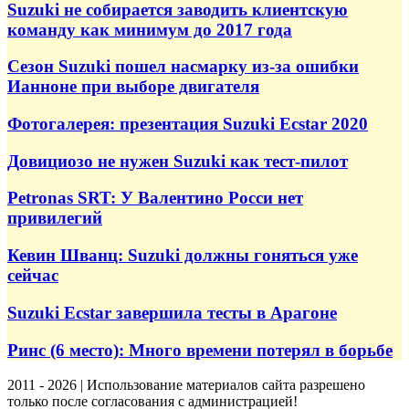
Suzuki не собирается заводить клиентскую
команду как минимум до 2017 года
Сезон Suzuki пошел насмарку из-за ошибки
Ианноне при выборе двигателя
Фотогалерея: презентация Suzuki Ecstar 2020
Довициозо не нужен Suzuki как тест-пилот
Petronas SRT: У Валентино Росси нет
привилегий
Кевин Шванц: Suzuki должны гоняться уже
сейчас
Suzuki Ecstar завершила тесты в Арагоне
Ринс (6 место): Много времени потерял в борьбе
2011 - 2026 | Использование материалов сайта разрешено
только после согласования с администрацией!