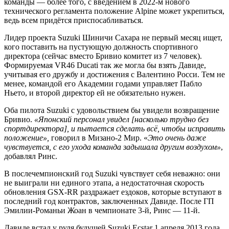
команды — более того, с введением в 2022-м нового
технического регламента положение Alpine может укрепиться,
ведь всем придётся приспосабливаться.
Лидер проекта Suzuki Шиничи Сахара не первый месяц ищет,
кого поставить на пустующую должность спортивного
директора (сейчас вместо Бривио комитет из 7 человек).
Формируемая VR46 Ducati так же могла бы взять Давиде,
учитывая его дружбу и достижения с Валентино Росси. Тем не
менее, командой его Академии годами управляет Пабло
Ньето, и второй директор ей не обязательно нужен.
Оба пилота Suzuki с удовольствием бы увидели возвращение
Бривио.
«Японский персонал увидел [насколько трудно без
спортдиректора], и пытается сделать всё, чтобы исправить
положение»,
говорил в Мизано-2 Мир. «
Это очень даже
чувствуется, с его ухода команда задышала другим воздухом»
,
добавлял Ринс.
В послечемпионский год Suzuki чувствует себя неважно: они
не выиграли ни единого этапа, а недостаточная скорость
обновления GSX-RR раздражает ездоков, которые вступают в
последний год контрактов, заключенных Давиде. После ГП
Эмилии-Романьи Жоан в чемпионате 3-й, Ринс — 11-й.
Давиде встал у руля будущей Suzuki Ecstar 1 апреля 2013 года,