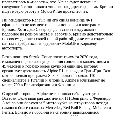
превратилась в «новость», что Alpine будет искать на
следующий сезон нового «полевого» директора, а сам Бривио
ищет новую работу в MotoGP, где провёл 20 лет.
Ни гендиректор Renault, ни его синяя команда Ф-1
официально не комментировали поправки в контракте
Бривио. Хотя Джо Савар вряд ли станет выдумывать
подобное на ровном месте, и вероятно, Бривио действительно
не совсем доволен своей новой работой, даже если годами
мечтал перебраться из «деревни» MotoGP в Королеву
автоспорта.
Резко покинув Suzuki Ecstar после триумфа 2020 года,
итальянец перешел от управления гоночным коллективом в
45 человек к гораздо более крупной единице, которая
организует деятельность Alpine F1 на каждом Гран-При. Вся
мотогоночная программа Suzuki включает около 110
специалистов в Италии и Японии, Alpine насчитывает не
менее 700 в Великобритании и Франции.
С другой стороны, Alpine не так плохо себя чувствует:
Эстебан Окон выиграл хаотичный ГП Венгрии, с Фернандо
Алонсо они борятся за 5 место кубка конструкторов позади
намного более сильных Mercedes, Red Bull Racing, McLaren и
Ferrari. Бривио не бросили на спасение задыхающейся