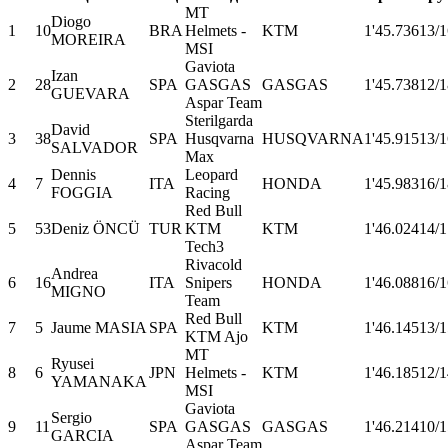
MT
Diogo
1
10
BRA
Helmets -
KTM
1'45.736
13/1
MOREIRA
MSI
Gaviota
Izan
2
28
SPA
GASGAS
GASGAS
1'45.738
12/1
GUEVARA
Aspar Team
Sterilgarda
David
3
38
SPA
Husqvarna
HUSQVARNA
1'45.915
13/1
SALVADOR
Max
Dennis
Leopard
4
7
ITA
HONDA
1'45.983
16/1
FOGGIA
Racing
Red Bull
5
53
Deniz ÖNCÜ
TUR
KTM
KTM
1'46.024
14/1
Tech3
Rivacold
Andrea
6
16
ITA
Snipers
HONDA
1'46.088
16/1
MIGNO
Team
Red Bull
7
5
Jaume MASIA
SPA
KTM
1'46.145
13/1
KTM Ajo
MT
Ryusei
8
6
JPN
Helmets -
KTM
1'46.185
12/1
YAMANAKA
MSI
Gaviota
Sergio
9
11
SPA
GASGAS
GASGAS
1'46.214
10/1
GARCIA
Aspar Team