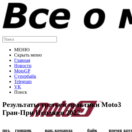
МЕНЮ
Скрыть меню
Главная
Новости
MotoGP
Супербайк
Telegram
VK
Поиск
Результаты третьей практики Moto3
Гран-При Испании 2022
поз.
гонщик
нац.
команда
байк
время
кру