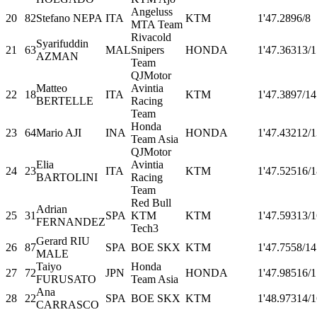
Angeluss
20
82
Stefano NEPA
ITA
KTM
1'47.289
6/8
MTA Team
Rivacold
Syarifuddin
21
63
MAL
Snipers
HONDA
1'47.363
13/1
AZMAN
Team
QJMotor
Matteo
Avintia
22
18
ITA
KTM
1'47.389
7/14
BERTELLE
Racing
Team
Honda
23
64
Mario AJI
INA
HONDA
1'47.432
12/1
Team Asia
QJMotor
Elia
Avintia
24
23
ITA
KTM
1'47.525
16/1
BARTOLINI
Racing
Team
Red Bull
Adrian
25
31
SPA
KTM
KTM
1'47.593
13/1
FERNANDEZ
Tech3
Gerard RIU
26
87
SPA
BOE SKX
KTM
1'47.755
8/14
MALE
Taiyo
Honda
27
72
JPN
HONDA
1'47.985
16/1
FURUSATO
Team Asia
Ana
28
22
SPA
BOE SKX
KTM
1'48.973
14/1
CARRASCO