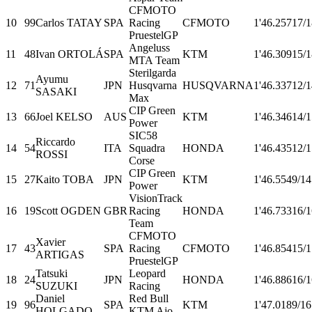
CFMOTO
10
99
Carlos TATAY
SPA
Racing
CFMOTO
1'46.257
17/1
PruestelGP
Angeluss
11
48
Ivan ORTOLÁ
SPA
KTM
1'46.309
15/1
MTA Team
Sterilgarda
Ayumu
12
71
JPN
Husqvarna
HUSQVARNA
1'46.337
12/1
SASAKI
Max
CIP Green
13
66
Joel KELSO
AUS
KTM
1'46.346
14/1
Power
SIC58
Riccardo
14
54
ITA
Squadra
HONDA
1'46.435
12/1
ROSSI
Corse
CIP Green
15
27
Kaito TOBA
JPN
KTM
1'46.554
9/14
Power
VisionTrack
16
19
Scott OGDEN
GBR
Racing
HONDA
1'46.733
16/1
Team
CFMOTO
Xavier
17
43
SPA
Racing
CFMOTO
1'46.854
15/1
ARTIGAS
PruestelGP
Tatsuki
Leopard
18
24
JPN
HONDA
1'46.886
16/1
SUZUKI
Racing
Daniel
Red Bull
19
96
SPA
KTM
1'47.018
9/16
HOLGADO
KTM Ajo