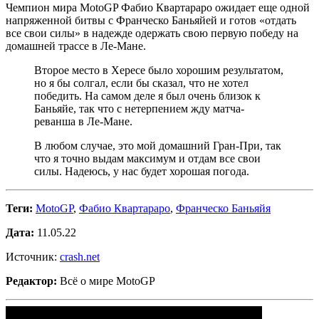
Чемпион мира MotoGP Фабио Квартараро ожидает еще одной
напряженной битвы с Франческо Баньяйей и готов «отдать
все свои силы» в надежде одержать свою первую победу на
домашней трассе в Ле-Мане.
Второе место в Хересе было хорошим результатом,
но я бы солгал, если бы сказал, что не хотел
победить. На самом деле я был очень близок к
Баньяйе, так что с нетерпением жду матча-
реванша в Ле-Мане.
В любом случае, это мой домашний Гран-При, так
что я точно выдам максимум и отдам все свои
силы. Надеюсь, у нас будет хорошая погода.
Теги:
MotoGP
,
Фабио Квартараро
,
Франческо Баньяйя
Дата:
11.05.22
Источник:
crash.net
Редактор:
Всё о мире MotoGP