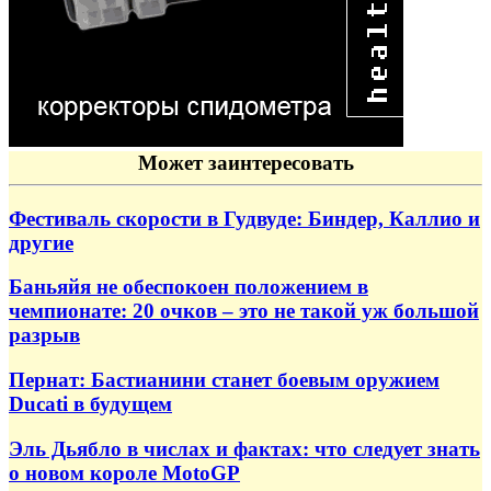
Может заинтересовать
Фестиваль скорости в Гудвуде: Биндер, Каллио и
другие
Баньяйя не обеспокоен положением в
чемпионате: 20 очков – это не такой уж большой
разрыв
Пернат: Бастианини станет боевым оружием
Ducati в будущем
Эль Дьябло в числах и фактах: что следует знать
о новом короле MotoGP