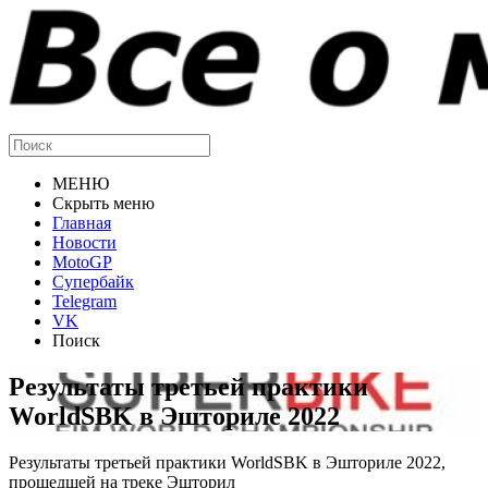
МЕНЮ
Скрыть меню
Главная
Новости
MotoGP
Супербайк
Telegram
VK
Поиск
Результаты третьей практики
WorldSBK в Эшториле 2022
Результаты третьей практики WorldSBK в Эшториле 2022,
прошедшей на треке Эшторил