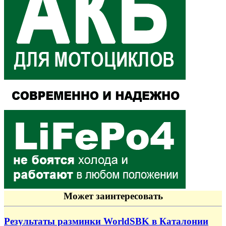
Может заинтересовать
Результаты разминки WorldSBK в Каталонии