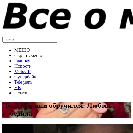
МЕНЮ
Скрыть меню
Главная
Новости
MotoGP
Супербайк
Telegram
VK
Поиск
Лука Марини обручился: Любовь
победила