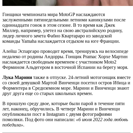
Гонщики чемпионата мира MotoGP наслаждаются
заслуженными пятинедельными летними каникулами после
одиннадцати гонок в этом сезоне. В то время как Джек
Миллер, например, улетел на свою австралийскую родину,
лидер личного зачета Фабио Квартараро из заводской
команды Yamaha наслаждается отдыхом на юге Франции.
Алейш Эспаргаро проводит время, тренируясь на велосипеде
недалеко от родины Андорры. Гонщик Pramac Хорхе Мартин
наслаждается свободным временем с участником Moto2
Фермином Альдегером в восточной Испании на берегу моря.
Лука Марини
также в отпуске. 24-летний мотогонщик вместе
со своей девушкой Мартой Винченци посетил остров Ибица и
Форментера в Средиземном море. Марини и Винченци знают
друг друга еще со старых школьных времен.
В прошлую среду двое, которые были парой в течение пяти
лет, наконец, обручились. В четверг Марини и Винченци
опубликовали пост в Instagram с двумя фотографиями
помолвки. Под фото они написали:
«6 июля 2022 года любовь
победила»
.