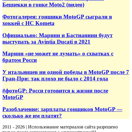
Беццекки в гонке Moto2 (видео)
Фотогалерея: гонщики MotoGP сыграли в
хоккей с HC Kometa
Официально: Марини и Бастианини будут
выступать за Avintia Ducati в 2021
Марини «не может не думать» о схватках с
братом Росси
У итальянцев ни одной победы в MotoGP после 7
Гран-При: так плохо не было с 2014 года
#фотоGP: Росси готовится к жизни после
MotoGP
Разоблачение: зарплаты гонщиков MotoGP —
сколько же им платят?
2011 - 2026 | Использование материалов сайта разрешено