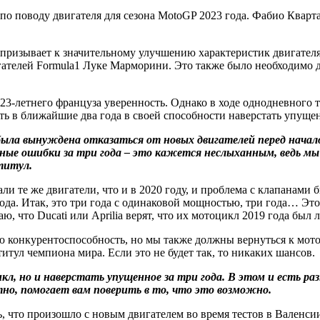
по поводу двигателя для сезона MotoGP 2023 года. Фабио Кварта
ь призывает к значительному улучшению характеристик двигател
ателей Formula1 Луке Марморини. Это также было необходимо дл
 23-летнего француза уверенность. Однако в ходе однодневного 
ть в ближайшие два года в своей способности наверстать упуще
была вынуждена отказаться от новых двигателей перед начало
зные ошибки за три года – это кажется неслыханным, ведь мы 
 титул.
али те же двигатели, что и в 2020 году, и проблема с клапанами 
ода. Итак, это три года с одинаковой мощностью, три года… Это
ю, что Ducati или Aprilia верят, что их мотоцикл 2019 года был 
 конкурентоспособность, но мы также должны вернуться к мото
титул чемпиона мира. Если это не будет так, то никаких шансов.
, но и наверстать упущенное за три года. В этом и есть раз
тно, помогает вам поверить в то, что это возможно.
ь, что произошло с новым двигателем во время тестов в Валенс