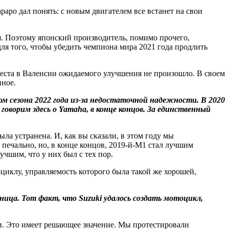
раро дал понять: с новым двигателем все встанет на свои
я. Поэтому японский производитель, помимо прочего,
я того, чтобы убедить чемпиона мира 2021 года продлить
теста в Валенсии ожидаемого улучшения не произошло. В своем
нное.
м сезона 2022 года из-за недостаточной надежности. В 2020
говорим здесь о Yamaha, в конце концов. За единственный
была устранена. И, как вы сказали, в этом году мы
 печально, но, в конце концов, 2019-й-M1 стал лучшим
лучшим, что у них был с тех пор.
циклу, управляемость которого была такой же хорошей,
ница. Тот факт, что Suzuki удалось создать мотоцикл,
ии. Это имеет решающее значение. Мы протестировали