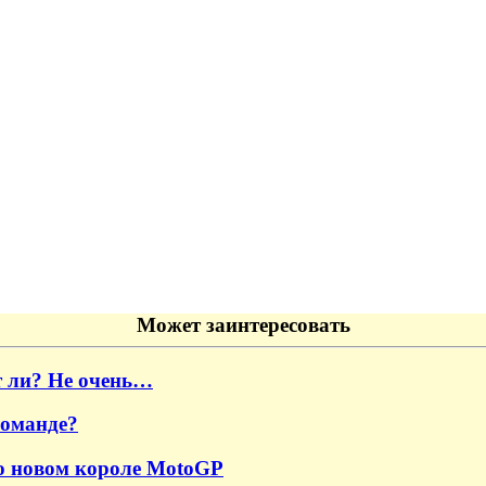
Может заинтересовать
т ли? Не очень…
команде?
ь о новом короле MotoGP