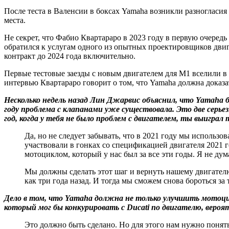
После теста в Валенсии в боксах Yamaha возникли разногласия 
места.
Не секрет, что Фабио Квартараро в 2023 году в первую очеред
обратился к услугам одного из опытных проектировщиков двиг
контракт до 2024 года включительно.
Первые тестовые заезды с новым двигателем для M1 вселили в
интервью Квартараро говорит о том, что Yamaha должна доказа
Несколько недель назад Лин Джарвис объяснил, что Yamaha 
году проблема с клапанами уже существовала. Это две серье
год, когда у тебя не было проблем с двигателем, ты выиграл
Да, но не следует забывать, что в 2021 году мы использов
участвовали в гонках со спецификацией двигателя 2021 г
мотоциклом, который у нас был за все эти годы. Я не дума
Мы должны сделать этот шаг и вернуть нашему двигателю
как три года назад. И тогда мы сможем снова бороться за 
Дело в том, что Yamaha должна не только улучшить мотоцикл
который мог бы конкурировать с Ducati по двигателю, вероя
Это должно быть сделано. Но для этого нам нужно понят