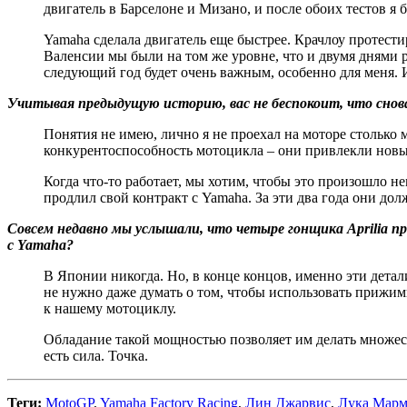
двигатель в Барселоне и Мизано, и после обоих тестов 
Yamaha сделала двигатель еще быстрее. Крачлоу протестир
Валенсии мы были на том же уровне, что и двумя днями р
следующий год будет очень важным, особенно для меня. 
Учитывая предыдущую историю, вас не беспокоит, что сно
Понятия не имею, лично я не проехал на моторе столько 
конкурентоспособность мотоцикла – они привлекли новы
Когда что-то работает, мы хотим, чтобы это произошло не
продлил свой контракт с Yamaha. За эти два года они дол
Совсем недавно мы услышали, что четыре гонщика Aprilia пр
с Yamaha?
В Японии никогда. Но, в конце концов, именно эти детал
не нужно даже думать о том, чтобы использовать прижимн
к нашему мотоциклу.
Обладание такой мощностью позволяет им делать множест
есть сила. Точка.
Теги:
MotoGP
,
Yamaha Factory Racing
,
Лин Джарвис
,
Лука Мар