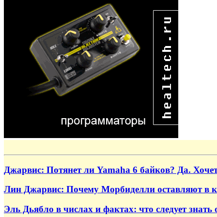
Джарвис: Потянет ли Yamaha 6 байков? Да. Хоче
Лин Джарвис: Почему Морбиделли оставляют в 
Эль Дьябло в числах и фактах: что следует знат