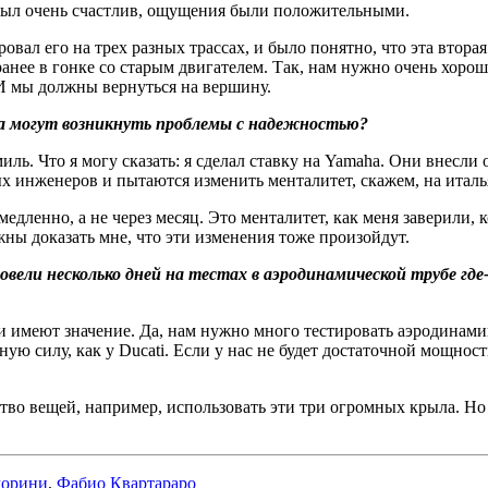
я был очень счастлив, ощущения были положительными.
овал его на трех разных трассах, и было понятно, что эта вторая
анее в гонке со старым двигателем. Так, нам нужно очень хоро
И мы должны вернуться на вершину.
ва могут возникнуть проблемы с надежностью?
миль. Что я могу сказать: я сделал ставку на Yamaha. Они внесл
х инженеров и пытаются изменить менталитет, скажем, на ита
медленно, а не через месяц. Это менталитет, как меня заверили,
жны доказать мне, что эти изменения тоже произойдут.
овели несколько дней на тестах в аэродинамической трубе где
и имеют значение. Да, нам нужно много тестировать аэродинамик
ую силу, как у Ducati. Если у нас не будет достаточной мощност
во вещей, например, использовать эти три огромных крыла. Но 
морини
,
Фабио Квартараро